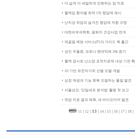
더 넓게 더 세밀하게 진화하는 암 치료
혈액암 환자별 최적 1차 항암제 제시
난치성 위암의 숨겨진 항암제 저항 규명
대한피부과학회, 옴퇴치 건강사업 전개
재골절 예방 서비스(FLS) 가이드 북 출간
성인 우울증, 코로나 팬데믹에 2배 증가
혈액 검사로 난소암 표적치료제 내성 기전 
AI 기반 유전자가위 선별 모델 개발
심장 재생과 기능 회복 조절하는 물질 발견
서울성모, '단일세포 분석법' 활용 첫 보고
위암 치료 결과 예측, 새 바이오마커 발견
|
|
13
|
|
|
|
|
|
11
12
14
15
16
17
18