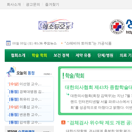
회사소개
광고문의
즐겨찾기
“스테비아 토마토”는 가공식품
08월 08일 (토)
01:36 주요뉴스
[수상]
이선영 교수,...
대한의사협회 제43차 종합학술
[동정]
경북대병원 김...
대한의사협회(회장 김택우)는 지난 7월 
[동정]
최유리 교수,...
랜드 인터컨티넨탈 서울 파르나스에서 열린
[수상]
이홍섭 교수,...
회’를 성공적으로 마쳤다고 밝혔다. 이번 
[동정]
변윤환 교수,...
[동정]
김석중 교수,...
"검체검사 위수탁 제도 개편 공
대한신장학회, 검사체계 충분한 영향 평가