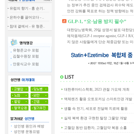
는 정부가 추진 중인 검체검사 위수탁 제도
유럽의 향기 - 홍 순기..
안전 강화를 목표로 하는 정책 방향에는 적극
은하수를 끌어오다 - ..
GLP-1, “오·남용 방지 필수”
침대 곁에서 - 유 형준..
대한당뇨병학회, 29일 성명서 발표 대한당뇨병
체작용제(GLP-1 receptor agonist, G
지 않은 사람들에게 단순 체중감량 또는 미용
유형준교수 포럼
김철수원장 포럼
안웅식교수 포럼
대한류마티스학회, 2023 관절 가요제 개최
액체렌즈 활용 오토포커싱 스마트안경 개발
생활 속 전기, 세포로 전달해 치료에 활용
실제 복벽 환경 구현한 탈장 그물망 개발
성인병 원인과 예방
고혈압 동반 암환자, 고혈압약 복용 소홀
성인병 운동요법