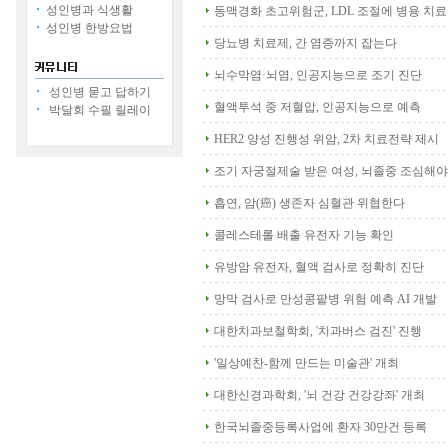
성인병과 식생활
동맥경화 초고위험군, LDL 조절에 병용 치료
성인병 한방요법
당뇨병 치료제, 간 염증까지 잡는다
뇌수막염·뇌염, 인공지능으로 조기 진단
성인병 묻고 답하기
혈액투석 중 저혈압, 인공지능으로 예측
박달회 수필 릴레이
HER2 양성 진행성 위암, 2차 치료전략 제시
조기 자궁절제술 받은 여성, 뇌졸중 조심해야
흡연, 암(癌) 생존자 심혈관 위협한다
콜레스테롤 배출 유전자 기능 확인
유방암 유전자, 혈액 검사로 정확히 진단
망막 검사로 만성콩팥병 위험 예측 AI 개발
대한치과보철학회, '치과버스 검진' 진행
'일상예찬-함께 만드는 미술관' 개최
대한신경과학회, '뇌 건강 건강강좌' 개최
한국뇌졸중등록사업에 환자 30만건 등록