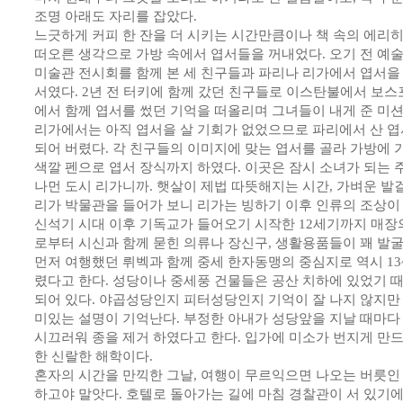
조명 아래도 자리를 잡았다.
느긋하게 커피 한 잔을 더 시키는 시간만큼이나 책 속의 에리
떠오른 생각으로 가방 속에서 엽서들을 꺼내었다. 오기 전 예
미술관 전시회를 함께 본 세 친구들과 파리나 리가에서 엽서을
서였다. 2년 전 터키에 함께 갔던 친구들로 이스탄불에서 보
에서 함께 엽서를 썼던 기억을 떠올리며 그녀들이 내게 준 미
리가에서는 아직 엽서을 살 기회가 없었으므로 파리에서 산 엽
되어 버렸다. 각 친구들의 이미지에 맞는 엽서를 골라 가방에
색깔 펜으로 엽서 장식까지 하였다. 이곳은 잠시 소녀가 되는 주
나먼 도시 리가니까. 햇살이 제법 따뜻해지는 시간, 가벼운 발
리가 박물관을 들어가 보니 리가는 빙하기 이후 인류의 조상이
신석기 시대 이후 기독교가 들어오기 시작한 12세기까지 매장
로부터 시신과 함께 묻힌 의류나 장신구, 생활용품들이 꽤 발굴
먼저 여행했던 뤼벡과 함께 중세 한자동맹의 중심지로 역시 13
렸다고 한다. 성당이나 중세풍 건물들은 공산 치하에 있었기 
되어 있다. 야곱성당인지 피터성당인지 기억이 잘 나지 않지만
미있는 설명이 기억난다. 부정한 아내가 성당앞을 지날 때마다
시끄러워 종을 제거 하였다고 한다. 입가에 미소가 번지게 만
한 신랄한 해학이다.
혼자의 시간을 만끽한 그날, 여행이 무르익으면 나오는 버릇인
하고야 말앗다. 호텔로 돌아가는 길에 마침 경찰관이 서 있기