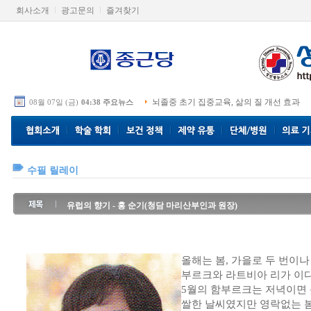
회사소개
광고문의
즐겨찾기
추석 명절 의료기기 집중 점검
08월 07일 (금)
04:38 주요뉴스
수필 릴레이
유럽의 향기 - 홍 순기(청담 마리산부인과 원장)
올해는 봄, 가을로 두 번이나
부르크와 라트비아 리가 이다
5월의 함부르크는 저녁이면 
쌀한 날씨였지만 영락없는 봄