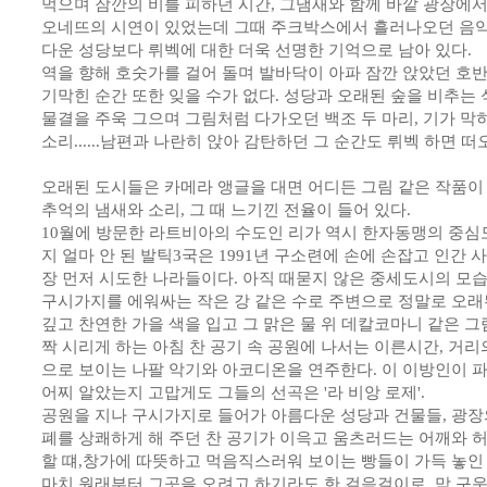
먹으며 잠깐의 비를 피하던 시간, 그냄새와 함께 바깥 광장에
오네뜨의 시연이 있었는데 그때 주크박스에서 흘러나오던 음악...
다운 성당보다 뤼벡에 대한 더욱 선명한 기억으로 남아 있다.
역을 향해 호숫가를 걸어 돌며 발바닥이 아파 잠깐 앉았던 호
기막힌 순간 또한 잊을 수가 없다. 성당과 오래된 숲을 비추는 
물결을 주욱 그으며 그림처럼 다가오던 백조 두 마리, 기가 막
소리......남편과 나란히 앉아 감탄하던 그 순간도 뤼벡 하면 
오래된 도시들은 카메라 앵글을 대면 어디든 그림 같은 작품이
추억의 냄새와 소리, 그 때 느기낀 전율이 들어 있다.
10월에 방문한 라트비아의 수도인 리가 역시 한자동맹의 중심
지 얼마 안 된 발틱3국은 1991년 구소련에 손에 손잡고 인간
장 먼저 시도한 나라들이다. 아직 때묻지 않은 중세도시의 모습
구시가지를 에워싸는 작은 강 같은 수로 주변으로 정말로 오
깊고 찬연한 가을 색을 입고 그 맑은 물 위 데칼코마니 같은 그
짝 시리게 하는 아침 찬 공기 속 공원에 나서는 이른시간, 거리
으로 보이는 나팔 악기와 아코디온을 연주한다. 이 이방인이 
어찌 알았는지 고맙게도 그들의 선곡은 '라 비앙 로제'.
공원을 지나 구시가지로 들어가 아름다운 성당과 건물들, 광장
폐를 상쾌하게 해 주던 찬 공기가 이윽고 움츠러드는 어깨와 
할 떄,창가에 따뜻하고 먹음직스러워 보이는 빵들이 가득 놓인
마치 원래부터 그곳을 오려고 하기라도 한 걸음걸이로, 막 구운