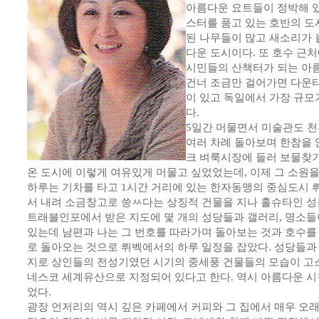
아름다운 요트들이 정박해 
스터를 품고 있는 호반의 도
된 나무들이 많고 새소리가 
다운 도시이다. 또 호수 근
시민들의 산책터가 되는 아름
건너 조금만 걸어가면 다운타
이 있고 독일에서 가장 규모
다.
5일간 머물면서 미술관도 
여러 차례 돌아보며 한참을 
크 벼룩시장에 들러 보물찾기도
온 도시에 이렇게 여유있게 머물고 싶었었는데, 이제 그 소원을
하루는 기차를 타고 1시간 거리에 있는 한자동맹의 중심도시 뤼
서 내려 소금창고로 씅ㅆ다는 상징적 건물을 지나 홀슈타인 성
트래블인포에서 받은 지도에 몇 개의 성당들과 갤러리, 명소들
있는데 남편과 나는 그 번호를 따라가며 돌아보는 것과 호수를
로 돌아오는 것으로 뤼벡에서의 하루 일정을 잡았다. 성당들과 
지로 상인들의 전성기였던 시기의 중세풍 건물들의 모습이 고스
네스코 세계유산으로 지정되어 있다고 한다. 역시 아름다운 시
었다.
광장 언저리의 역시 깊은 카페에서 커피와 그 집에서 매우 오