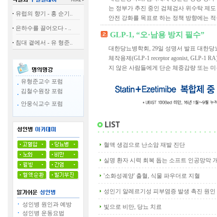
는 정부가 추진 중인 검체검사 위수탁 제도
유럽의 향기 - 홍 순기..
안전 강화를 목표로 하는 정책 방향에는 적극
은하수를 끌어오다 - ..
GLP-1, “오·남용 방지 필수”
침대 곁에서 - 유 형준..
대한당뇨병학회, 29일 성명서 발표 대한당뇨병
체작용제(GLP-1 receptor agonist, G
지 않은 사람들에게 단순 체중감량 또는 미용
유형준교수 포럼
김철수원장 포럼
안웅식교수 포럼
혈액 생검으로 난소암 재발 진단
실명 환자 시력 회복 돕는 소프트 인공망막 
'소화성궤양' 출혈, 식물 파우더로 지혈
성인기 알레르기성 피부염증 발생 촉진 원인
성인병 원인과 예방
빛으로 비만, 당뇨 치료
성인병 운동요법