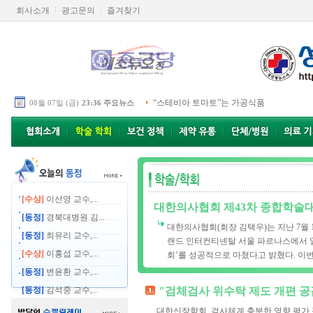
회사소개
광고문의
즐겨찾기
“스테비아 토마토”는 가공식품
08월 07일 (금)
23:36 주요뉴스
[수상]
이선영 교수,...
대한의사협회 제43차 종합학술
[동정]
경북대병원 김...
대한의사협회(회장 김택우)는 지난 7월 
[동정]
최유리 교수,...
랜드 인터컨티넨탈 서울 파르나스에서 열린
[수상]
이홍섭 교수,...
회’를 성공적으로 마쳤다고 밝혔다. 이번 
[동정]
변윤환 교수,...
[동정]
김석중 교수,...
"검체검사 위수탁 제도 개편 공
대한신장학회, 검사체계 충분한 영향 평가