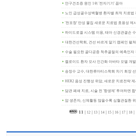
안구건조증 원인 1위 '전자기기' 꼽아
노인 급성골수성백혈병 환자별 최적 치료법
'천포창' 만성 물집 새로운 치료법 효용성 제
하이드로겔 시스템 이용, 태아 신경관결손 
대한건선학회, 건선 바르게 알기 캠페인 펼쳐
수술 필요한 골다공증 척추골절의 예측인자
켈로이드 환자 모사 인간화 아바타 모델 개발
송정수 교수, 대한류마티스학회 차기 회장 
HER2 음성 진행성 위암, 새로운 치료전략 제
담관 폐쇄 치료, 시술 전 '항생제' 투여하면 
암 생존자, 신체활동 많을수록 심혈관질환 위
11
|
|
|
|
|
|
|
|
12
13
14
15
16
17
18