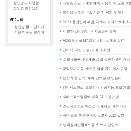
성인병과 식생활
패혈증 진단과 예후 예측 가능한 AI 모델 개
성인병 한방요법
직장암 새로운 수술 기준 전 세게 첫 제시
ROS1 돌연변이 폐암, 차세대 표적치료제 효
성인병 묻고 답하기
'미분화 갑상선암' 새 치료전략 찾아
박달회 수필 릴레이
제2회 Best of MASCC in Korea 개최 성료
간이식 '저빈도 술기', 효과 확인
'교모세포종', NK세포 조절 유전자 변이와 
망막모세포종, 새로운 발생 원인 인자 규명
심장의 문 판막, '누에 단백질'로 만든다
강남세브란스, 요로검사 인공지능 모델 개발
자폐스펙트럼장애 예측 AI 모델 개발
인공지능으로 회전근 개 재파열 예측 가능
국내 최초 '암연구동향 보고서 2023' 발간
'발작성야간혈색뇨증' 치료의 진일보