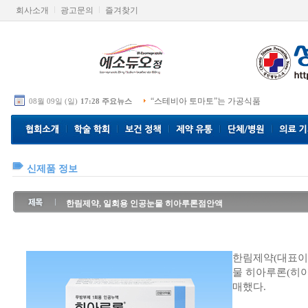
회사소개
광고문의
즐겨찾기
“스테비아 토마토”는 가공식품
08월 09일 (일)
17:28 주요뉴스
신제품 정보
한림제약, 일회용 인공눈물 히아루론점안액
한림제약(대표이
물 히아루론(히
매했다.