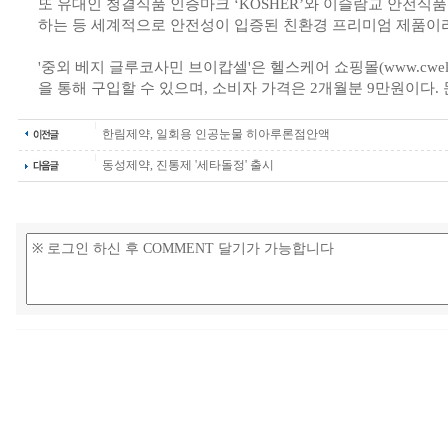
또 유대인 청결식품 인증마크 ‘KOSHER’와 이슬람교 안전식품 
하는 등 세계적으로 안전성이 입증된 친환경 프리미엄 제품이
'중외 베지 글루코사민 브이캅셀'은 헬스케어 쇼핑몰(www.cwelld
을 통해 구입할 수 있으며, 소비자 가격은 2개월분 9만원이다. 문의
한림제약, 일회용 인공눈물 히아루론점안액
동성제약, 진통제 '세타돌정' 출시