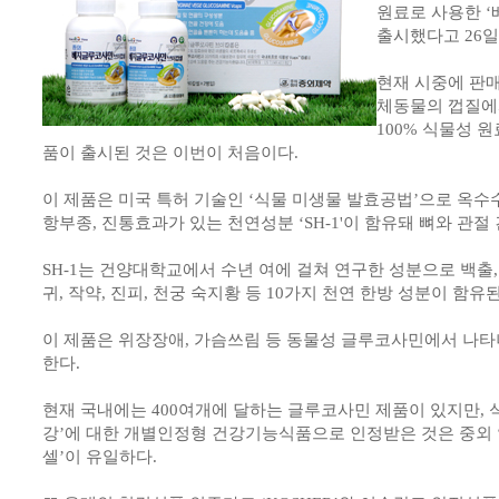
원료로 사용한 
출시했다고 26일
현재 시중에 판
체동물의 껍질에
100% 식물성 
품이 출시된 것은 이번이 처음이다.
이 제품은 미국 특허 기술인 ‘식물 미생물 발효공법’으로 옥
항부종, 진통효과가 있는 천연성분 ‘SH-1'이 함유돼 뼈와 관절
SH-1는 건양대학교에서 수년 여에 걸쳐 연구한 성분으로 백출, 건
귀, 작약, 진피, 천궁 숙지황 등 10가지 천연 한방 성분이 함
이 제품은 위장장애, 가슴쓰림 등 동물성 글루코사민에서 나
한다.
현재 국내에는 400여개에 달하는 글루코사민 제품이 있지만, 
강’에 대한 개별인정형 건강기능식품으로 인정받은 것은 중외 
셀’이 유일하다.