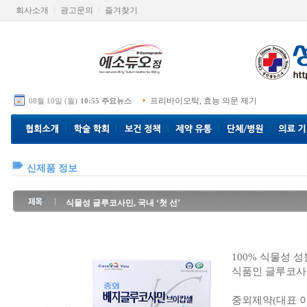
회사소개
광고문의
즐겨찾기
프리바이오틱, 효능 의문 제기
08월 10일 (월)
10:55 주요뉴스
신제품 정보
식물성 글루코사민, 국내 ‘첫 선’
100% 식물성 
식품인 글루코사
중외제약(대표 