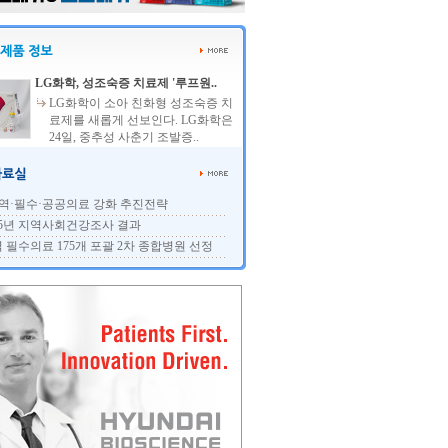
LG화학, 성조숙증 치료제 '루프원..
LG화학이 소아 친화형 성조숙증 치
료제를 새롭게 선보인다. LG화학은
24일, 중추성 사춘기 조발증..
역·필수·공공의료 강화 추진전략
25년 지역사회건강조사 결과
 필수의료 175개 포괄 2차 종합병원 선정