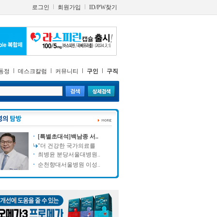
로그인
회원가입
ID/PW찾기
동정
데스크칼럼
커뮤니티
구인
구직
[특별초대석]백남종 서..
"더 건강한 국가의료를
최병윤 분당서울대병원..
순천향대서울병원 이성..