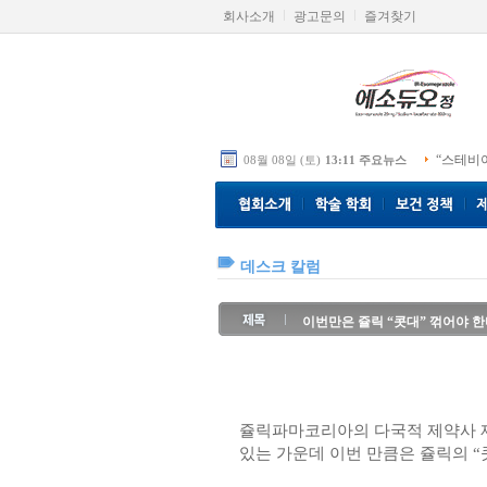
회사소개
광고문의
즐겨찾기
“스테비
08월 08일 (토)
13:11 주요뉴스
데스크 칼럼
이번만은 쥴릭 “콧대” 꺾어야 
쥴릭파마코리아의 다국적 제약사 제
있는 가운데 이번 만큼은 쥴릭의 “