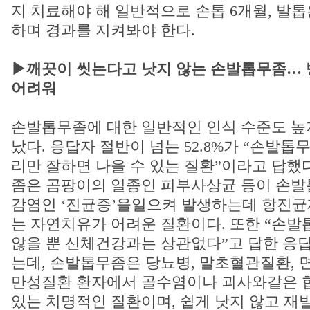
지 치료해야 해 일반적으로 손톱 6개월, 발톱
하며 경과를 지켜봐야 한다.
▶깨끗이 씻는다고 낫지 않는 손발톱무좀… 
어려워
손발톱무좀에 대한 일반적인 인식 수준도 높
났다. 응답자 절반이 넘는 52.8%가 “손발톱
리만 잘하면 나을 수 있는 질환”이라고 답했
좀은 곰팡이의 일종인 피부사상균 등이 손발
감염인 ‘진균증’을일으켜 발생하는데 항진균
는 자연치유가 어려운 질환이다. 또한 “손발
않을 뿐 신체건강과는 상관없다”고 답한 응답자
는데, 손발톱무좀은 당뇨병, 말초혈관질환, 
만성질환 환자에서 골수염이나 괴사와같은 
있는 치명적인 질환이며, 쉽게 낫지 않고 재