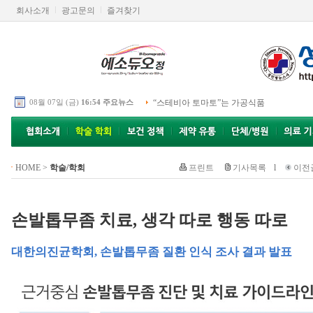
회사소개
광고문의
즐겨찾기
08월 07일 (금)
16:54 주요뉴스
“스테비아 토마토”는 가공식품
HOME
>
학술/학회
프린트
기사목록
l
이전
손발톱무좀 치료, 생각 따로 행동 따로
대한의진균학회, 손발톱무좀 질환 인식 조사 결과 발표