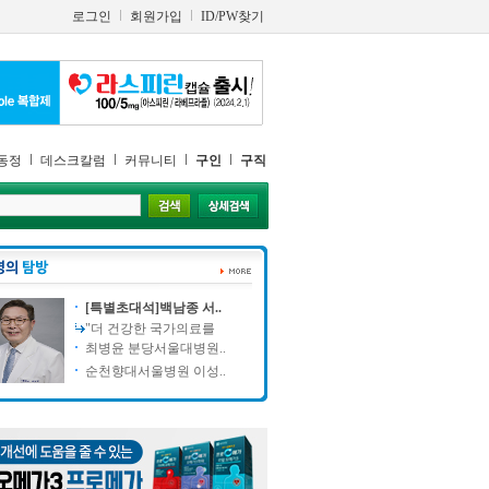
로그인
회원가입
ID/PW찾기
동정
데스크칼럼
커뮤니티
구인
구직
[특별초대석]백남종 서..
"더 건강한 국가의료를
최병윤 분당서울대병원..
순천향대서울병원 이성..