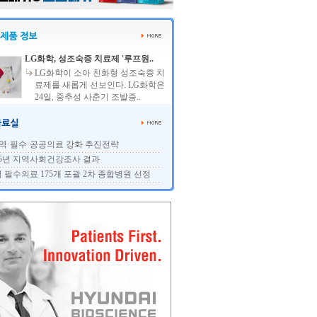
LG화학, 성조숙증 치료제 '루프원..
LG화학이 소아 친화형 성조숙증 치
료제를 새롭게 선보인다. LG화학은
24일, 중추성 사춘기 조발증..
역·필수·공공의료 강화 추진전략
25년 지역사회건강조사 결과
 필수의료 175개 포괄 2차 종합병원 선정