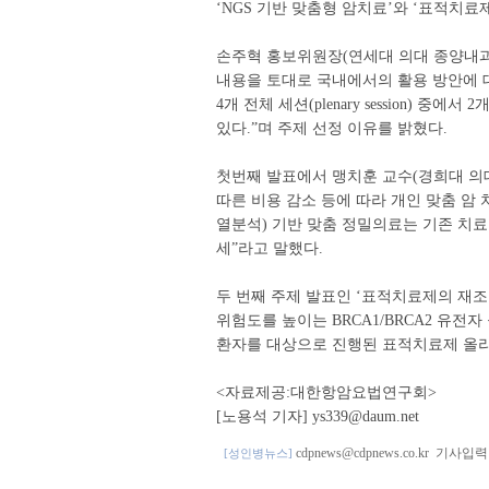
‘NGS 기반 맞춤형 암치료’와 ‘표적치료
손주혁 홍보위원장(연세대 의대 종양내과)
내용을 토대로 국내에서의 활용 방안에 대
4개 전체 세션(plenary session)
있다.”며 주제 선정 이유를 밝혔다.
첫번째 발표에서 맹치훈 교수(경희대 의대
따른 비용 감소 등에 따라 개인 맞춤 암
열분석) 기반 맞춤 정밀의료는 기존 치
세”라고 말했다.
두 번째 주제 발표인 ‘표적치료제의 재
위험도를 높이는 BRCA1/BRCA2 유전자
환자를 대상으로 진행된 표적치료제 올라파
<자료제공:대한항암요법연구회>
[노용석 기자] ys339@daum.net
cdpnews@cdpnews.co.kr
기사입력 201
[성인병뉴스]