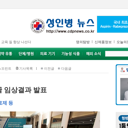
 교육 질 향상 나선다
명의탐방
신제품정보
오늘의
프린트
기사목록
l
이전글
다음글
꿀 임상결과 발표
료제 등