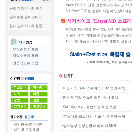
Smart PRO’와 전용 연성비디오내시경 ‘FH
유럽의 향기 - 홍 순기..
V1 Smart PRO는 경성내시경과 연성내시경
은하수를 끌어오다 - ..
시지바이오, 'Easyef MD 스프
침대 곁에서 - 유 형준..
바이오 재생의료 전문기업 시지바이오(대
의료기기 ‘이지에프 MD 스프레이(Easyef M
다. 이번 제품은 대웅제약이 개발한 고활성 
유형준교수 포럼
김철수원장 포럼
안웅식교수 포럼
이노시스, '유니스페이스' FDA 승인 획득
캐논 메디칼 '어플리오 미' 국내 출시
SML제니트리, 유럽시장 확장 첫발
'뷰노메드 딥브레인' 기술 미국 특허 등록
성인병 원인과 예방
당뇨병성 신장질환 예측 마커 MOU
성인병 운동요법