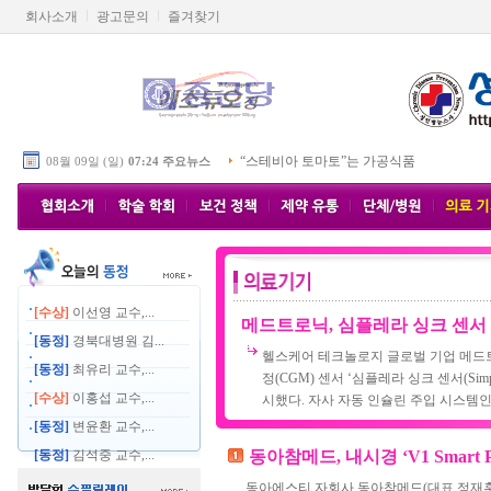
회사소개
광고문의
즐겨찾기
“스테비아 토마토”는 가공식품
08월 09일 (일)
07:24 주요뉴스
[수상]
이선영 교수,...
메드트로닉, 심플레라 싱크 센서
[동정]
경북대병원 김...
헬스케어 테크놀로지 글로벌 기업 메드트로닉
[동정]
최유리 교수,...
정(CGM) 센서 ‘심플레라 싱크 센서(Simple
[수상]
이홍섭 교수,...
시했다. 자사 자동 인슐린 주입 시스템인 미
[동정]
변윤환 교수,...
[동정]
김석중 교수,...
동아참메드, 내시경 ‘V1 Smart 
동아에스티 자회사 동아참메드(대표 정재훈)