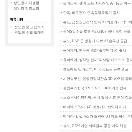
성인병과 식생활
셀바스AI, 셀비 노트 3.0 GS 인증 1등급 획득
성인병 한방요법
한독, 바로잰Fit 연속혈당측정기 출시
뷰노, 급성심근경색 탐지 AI 의료기기 식약처
성인병 묻고 답하기
동아ST, 수술 로봇 VERSIUS 국내 독점 공급
박달회 수필 릴레이
뷰노, UAE 군 병원에 의료 AI 솔루션 공급
동아제약, 편두통 완화 '솔루메디-M' 출시
유비케어, 장차법 탑재 '의사랑 키오스크' 출
뷰노메드 딥카스™, 미국 상표권 등록 완료
시안솔루션, 인공관절치환술 3D 버추얼 플
올림푸스한국 'EVIS X1', EDOF 기능 탑재
보스톤사이언티픽, 국내 결석 치료 분야 강화
에버엑스 '모라 뷰', 의료기기 식약처 허가
메디아나, 셀바스와 협력해 'AI 의료 혁신' 주
뷰노, OEM 기업 세데칼과 공급 계약 체결