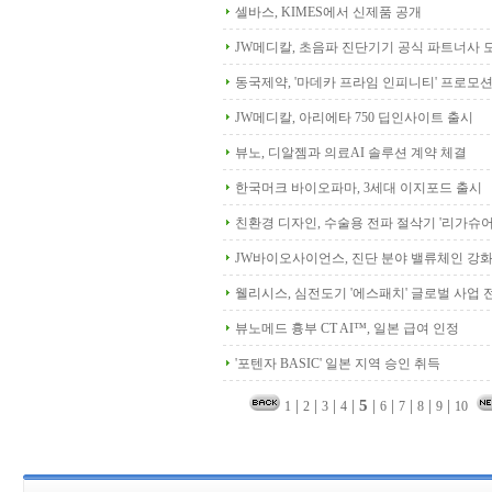
셀바스, KIMES에서 신제품 공개
JW메디칼, 초음파 진단기기 공식 파트너사 
동국제약, '마데카 프라임 인피니티' 프로모션
JW메디칼, 아리에타 750 딥인사이트 출시
뷰노, 디알젬과 의료AI 솔루션 계약 체결
한국머크 바이오파마, 3세대 이지포드 출시
친환경 디자인, 수술용 전파 절삭기 '리가슈어
JW바이오사이언스, 진단 분야 밸류체인 강
웰리시스, 심전도기 '에스패치' 글로벌 사업 
뷰노메드 흉부 CT AI™, 일본 급여 인정
'포텐자 BASIC' 일본 지역 승인 취득
|
|
|
|
5
|
|
|
|
|
1
2
3
4
6
7
8
9
10