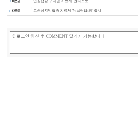
연질캡슐 구내염 치료제 '안티스토'
고중성지방혈증 치료제 '뉴브릭EH정' 출시