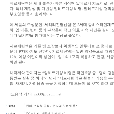
지르세틴액은 체내 흡수가 빠른 액상형 알레르기 치료제로, 관
다. 특히 계절성 및 다년성 알레르기성 비염, 알레르기성 결막염
부소양증 등에 효과적이다.
이 제품의 주성분인 ‘세티리진염산염’은 2세대 항히스타민제로 
하, 입 마름, 변비 등의 부작용이 적고 약효 지속 시간은 길다
데다 딸기향을 첨가해 먹는 부담을 줄였다.
지르세틴액은 기존 병 포장보다 위생적인 알루미늄 포 형태로 1
문에 휴대하기도 편하다. 지르세틴액은 일반 의약품으로 처방전
12세 이상 어린이와 성인이 1일 1회 1포씩 복용하고 연령, 체
하면 된다.
태극제약 관계자는 “알레르기성 비염은 국민 5명 중 1명이 경
통받는 질환 중 하나”라면서 “지르세틴액은 환절기 기승을 부
힘, 재채기, 가려움증 등을 치료하는데 도움이 될 것”이라고 말
[노용석 기자] ys339@daum.net
한미, 스틱형 급성기관지염 치료제 출시
GC녹십자, 진통제 '탁센 덱시'