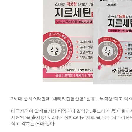
2세대 항히스타민제 ‘세티리진염산염’ 함유…부작용 적고 약
태극제약이 알레르기성 비염이나 결막염, 두드러기 등에 효과
세틴액’을 출시했다. 2세대 항히스타민제로 불리는 ‘세티리진
적고 약효는 오래 간다.