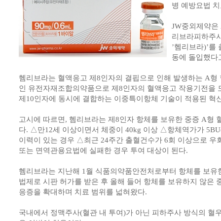
병 예방요법 치
JW중외제약은 
리브라피하주사(
’헴리브라)’를
동에 돌입했다고
헴리브라는 혈액응고 제8인자의 결핍으로 인해 발생하는 A형
인 유전자재조합의약품으로 제8인자의 혈액응고 작용기전을 
제10인자에 동시에 결합하는 이중특이항체 기술이 적용된 혁
고시에 따르면, 헴리브라는 제8인자 항체를 보유한 중증 A형 
다. △만12세 이상이면서 체중이 40kg 이상 △항체역가가 5BU(Bet
이력이 있는 경우 △최근 24주간 출혈건수가 6회 이상으로
또는 면역관용요법에 실패한 경우 투여 대상이 된다.
헴리브라는 지난해 1월 식품의약품안전처로부터 항체를 보유한
법제로 시판 허가를 받은 후 올해 들어 항체를 보유하지 않은 
응증을 확대하며 치료 범위를 넓혀왔다.
국내에서 정맥주사(혈관 내 투여)가 아닌 피하주사 방식의 혈