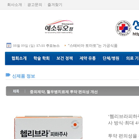
회사소개
광고문의
즐겨찾기
“스테비아 토마토”는 가공식품
08월 09일 (일)
17:11 주요뉴스
신제품 정보
중외제약, 혈우병치료제 투약 편의성 개선
‘헴리브라피하주
사 방식·최대 4
투약 편의성을 