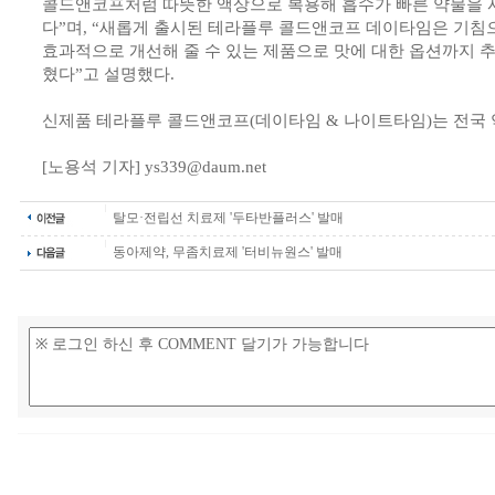
콜드앤코프처럼 따뜻한 액상으로 복용해 흡수가 빠른 약물을 
다”며, “새롭게 출시된 테라플루 콜드앤코프 데이타임은 기침
효과적으로 개선해 줄 수 있는 제품으로 맛에 대한 옵션까지 
혔다”고 설명했다.
신제품 테라플루 콜드앤코프(데이타임 & 나이트타임)는 전국 
[노용석 기자] ys339@daum.net
탈모·전립선 치료제 '두타반플러스' 발매
동아제약, 무좀치료제 '터비뉴원스' 발매