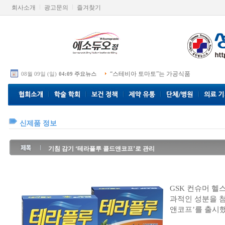
회사소개
광고문의
즐겨찾기
“스테비아 토마토”는 가공식품
08월 09일 (일)
04:09 주요뉴스
신제품 정보
기침 감기 ‘테라플루 콜드앤코프’로 관리
GSK 컨슈머 헬
과적인 성분을 
앤코프’를 출시했