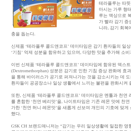
테라플루는 따뜻한 
마시는 가루 형
루는 액상으로 
가 빨라 감기 증
니라, 감기 회복
충을 돕는다.
신제품 ‘테라플루 콜드앤코프’ 데이타임은 감기 환자들의 일
‘기침’ 억제 성분을 함유하고 있으며, 다양한 맛을 추가해 소비
이번 신제품 ‘테라플루 콜드앤코프’ 데이타임에 함유된 덱스
(Dextromethorphan) 성분은 감기로 인한 기침 증상 완화에
을 통해 바이러스가 공기로 퍼져나가는 것을 감소시키는 데 도움
환자들이 공공장소나 일상 생활에서 느끼는 불편을 완화시켜 줄
또한, 신제품 ‘테라플루 콜드앤코프’ 데이타임은 멘톨과 천연
를 혼합한 ‘천연 베리맛’을, 나이트타임은 기존 레몬 맛에 천
가한 ‘천연 허니 레몬맛’을 새롭게 선보여 개인의 기호에 맞게
했다.
GSK CH 브랜드매니저는 “감기는 우리 일상생활에 밀접한 영