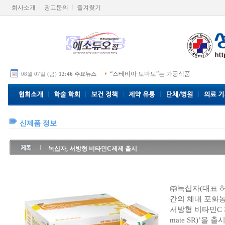
회사소개
광고문의
즐겨찾기
“스테비아 토마토”는 가공식품
08월 07일 (금)
12:46 주요뉴스
신제품 정보
녹십자, 서방형 비타민C제제 출시
㈜녹십자(대표 허
간의 체내 포화
서방형 비타민C 
mate SR)’을 출