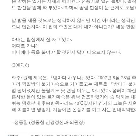
숨 막히는 열기는 서재의 에어컨과 선풍기로 일단 돌렸다. 꼴
트 한잔을 입에 확 부었다. 화학적 졸림 현상이 눈 근처로 도
날 밤을 새울 것으로는 생각하지 않지만 이건 아니라는 생각만
으니 답답하다. 이 집의 주인은 대체 내가 아니던가? 세상 한
아내는 침실에서 잘 자고 있다.
어디로 가냐?
어디에다 등을 붙여야 할 것인지 답이 떠오르지 않는다.
(2007. 8)
※주: 원래 제목은 『밤마다 사우나』였다. 2007년 9월 28일
따라 찜질방의 불가마속으로 기어들고는 제목을 『밤마다 불가
럼 떨어졌지만 놀랍게도 못 견딜 더위는 아니었다. 폼페이 화
흡사한 돔이 있는 불가마속은 워낙 건조하였기에 숨 막히는 체
퀴농 맹호부대 후송병원자리도 40℃였지만 건기의 그늘은 시원
래 여름이면 냉방기, 겨울이면 온풍기를 끼고 사는 인내박약환
- 정동철 (정동철 신경정신과 의원장)