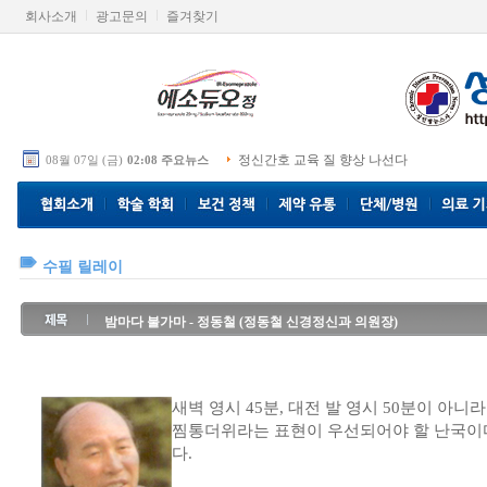
회사소개
광고문의
즐겨찾기
정신간호 교육 질 향상 나선다
08월 07일 (금)
02:08 주요뉴스
수필 릴레이
밤마다 불가마 - 정동철 (정동철 신경정신과 의원장)
새벽 영시 45분, 대전 발 영시 50분이 아니
찜통더위라는 표현이 우선되어야 할 난국이다
다.