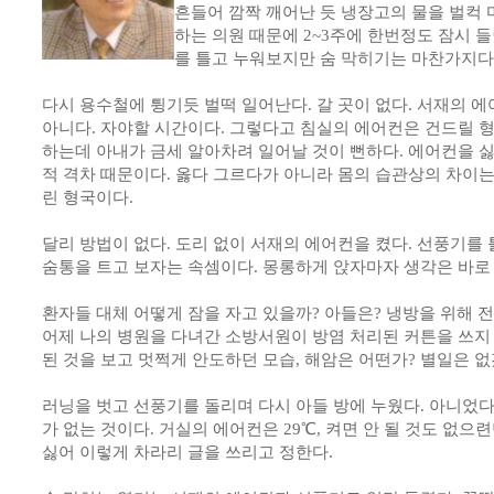
흔들어 깜짝 깨어난 듯 냉장고의 물을 벌컥 
하는 의원 때문에 2~3주에 한번정도 잠시 들
를 틀고 누워보지만 숨 막히기는 마찬가지다
다시 용수철에 튕기듯 벌떡 일어난다. 갈 곳이 없다. 서재의 
아니다. 자야할 시간이다. 그렇다고 침실의 에어컨은 건드릴 
하는데 아내가 금세 알아차려 일어날 것이 뻔하다. 에어컨을 
적 격차 때문이다. 옳다 그르다가 아니라 몸의 습관상의 차이는
린 형국이다.
달리 방법이 없다. 도리 없이 서재의 에어컨을 켰다. 선풍기를
숨통을 트고 보자는 속셈이다. 몽롱하게 앉자마자 생각은 바로
환자들 대체 어떻게 잠을 자고 있을까? 아들은? 냉방을 위해 
어제 나의 병원을 다녀간 소방서원이 방염 처리된 커튼을 쓰지
된 것을 보고 멋쩍게 안도하던 모습, 해암은 어떤가? 별일은 없
러닝을 벗고 선풍기를 돌리며 다시 아들 방에 누웠다. 아니었다.
가 없는 것이다. 거실의 에어컨은 29℃, 켜면 안 될 것도 없
싫어 이렇게 차라리 글을 쓰리고 정한다.