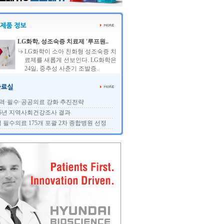
LG화학, 성조숙증 치료제 '루프원..
LG화학이 소아 친화형 성조숙증 치
료제를 새롭게 선보인다. LG화학은
24일, 중추성 사춘기 조발증..
역·필수·공공의료 강화 추진전략
25년 지역사회건강조사 결과
 필수의료 175개 포괄 2차 종합병원 선정