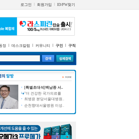
로그인
회원가입
ID/PW찾기
동정
데스크칼럼
커뮤니티
구인
구직
[특별초대석]백남종 서..
"더 건강한 국가의료를
최병윤 분당서울대병원..
순천향대서울병원 이성..