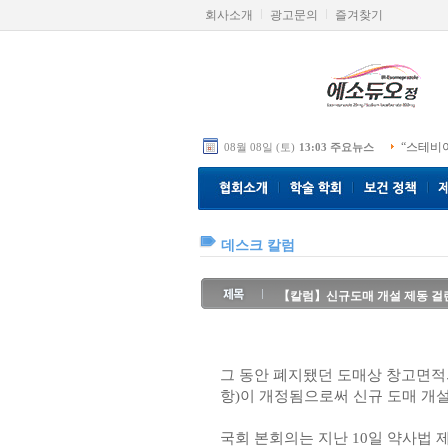
회사소개
광고문의
즐겨찾기
“스테비
08월 08일 (토)
13:03 주요뉴스
데스크 칼럼
【칼럼】신규도매 개설 제동 걸
그 동안 폐지됐던 도매상 창고면적의
항)이 개정됨으로써 신규 도매 개설
국회 본회의는 지난 10일 약사법 