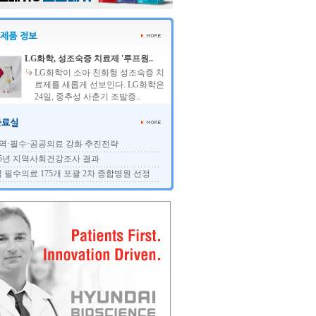
LG화학, 성조숙증 치료제 '루프원..
LG화학이 소아 친화형 성조숙증 치
료제를 새롭게 선보인다. LG화학은
24일, 중추성 사춘기 조발증..
역·필수·공공의료 강화 추진전략
25년 지역사회건강조사 결과
 필수의료 175개 포괄 2차 종합병원 선정