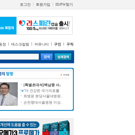
로그인
회원가입
ID/PW찾기
동정
데스크칼럼
커뮤니티
구인
구직
[특별초대석]백남종 서..
"더 건강한 국가의료를
최병윤 분당서울대병원..
순천향대서울병원 이성..