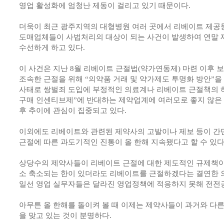
영업 활성화에 엄청난 제동이 걸리고 있기 때문이다.
더욱이 최근 광주지역의 대형병원 여러 곳에서 리베이트 제공등
도매업체들이 사법처리의 대상이 되는 사건이 발생하여 연말 
수선하게 하고 있다.
이 사건은 지난 8월 리베이트 근절법(약가연동제) 마련 이후
조속한 근절을 위해 “의약품 거래 및 약가제도 투명화 방안”
사태로 쌍벌죄 도입에 부정적인 의료계나 리베이트 근절책의 
구매 인센티브제”에 반대하는 제약업계에 여러모로 좋지 않은 
후 추이에 관심이 집중되고 있다.
이외에도 리베이트와 관련된 제약사의 고발이나 제보 등이 간
근절에 따른 과도기적인 진통이 올 한해 지속됐다고 할 수 있다
상당수의 제약사들이 리베이트 근절에 대한 제도적인 규제책이
소 축소되는 한이 있더라도 리베이트를 근절하겠다는 결연한 
일선 영업 실무자들은 달라진 영업정책에 적응하지 못해 전전긍
아무튼 올 한해를 돌이켜 볼 때 이제는 제약사들이 과거와 다
을 맞고 있는 것이 분명하다.