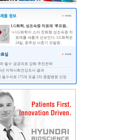
LG화학, 성조숙증 치료제 '루프원..
LG화학이 소아 친화형 성조숙증 치
료제를 새롭게 선보인다. LG화학은
24일, 중추성 사춘기 조발증..
역·필수·공공의료 강화 추진전략
25년 지역사회건강조사 결과
 필수의료 175개 포괄 2차 종합병원 선정