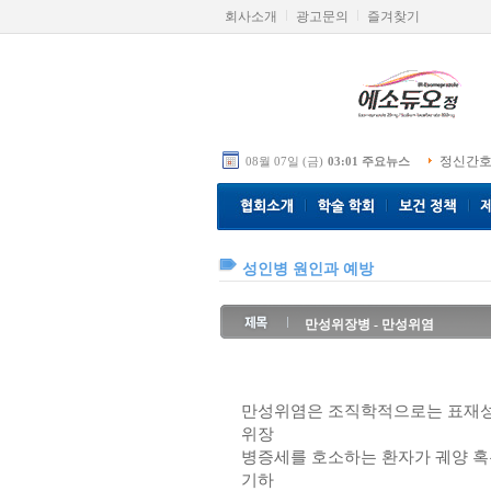
회사소개
광고문의
즐겨찾기
정신간호
08월 07일 (금)
03:01 주요뉴스
성인병 원인과 예방
만성위장병 - 만성위염
만성위염은 조직학적으로는 표재성
위장
병증세를 호소하는 환자가 궤양 혹은
기하