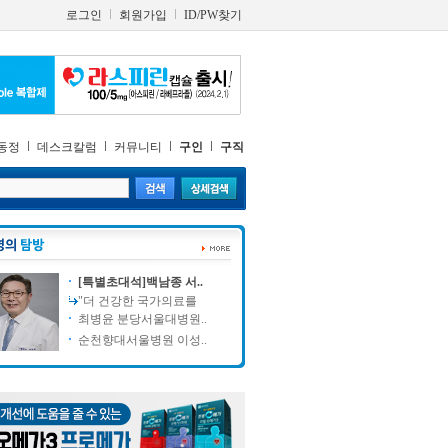
로그인
회원가입
ID/PW찾기
동정
데스크칼럼
커뮤니티
구인
구직
[특별초대석]백남종 서..
"더 건강한 국가의료를
최병윤 분당서울대병원..
순천향대서울병원 이성..