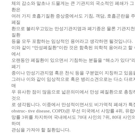
체의 감소와 말초나 드물게는 큰 기관지의 국소적인 폐쇄가 그
환은
여러 가지 호흡기질환 증상중에서도 기침, 객담, 호흡곤란을 
폐질
환으로 불리우고있는 만성기관지염과 폐기종은 물론 기관지천식
질환
등을 모두 포함하는 임상적인 용어라고 생각하면 될것입니다.
이와 같이 “만성폐질환”이란 것은 함축된 의학적 용어라고 할 
에서
오랜동안 폐질환이 있으면서 기침하는 분들을 “해소가 있다”라
폐기
종이나 만성기관지염 혹은 천식 등을 구분없이 지칭하고 있음
그러나 이와 같이 임상적으로 혹은 병리소견으로는 다소 다르
매
우 유사한 점이 많음으로 넓은의미에서 만성 폐질환으로 총칭하
것으
로 생각됩니다. 이중에서 만성적이면서도 비가역적 폐쇄가 특징인
obstruc- tive disease, COPD)은 우선 미국에서 사망률 4
망률 3위를 차지하며 국내에서도 70대 사인의 7위, 80대 사
하며
관심을 가져야 할 질환입니다.