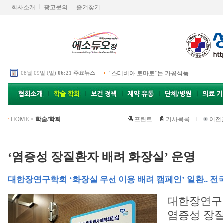
회사소개
광고문의
즐겨찾기
08월 09일 (일)
06:21 주요뉴스
“스테비아 토마토”는 가공식품
HOME
>
학술/학회
프린트
기사목록
l
이전
‘염증성 장질환자 배려 화장실’ 운영
대한장연구학회 ‘화장실 우선 이용 배려 캠페인’ 일환.. 전
대한장연구
염증성 장질