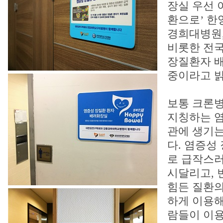
장실 우선 
환으로’ 한
경희대병원
비롯한 전국
장질환자 배
중이라고 밝
보통 크론
지칭하는 
관에 생기는
다. 염증성
로 급작스러
시달리고, 
힘든 질환의
하게 이용해
람들이 이