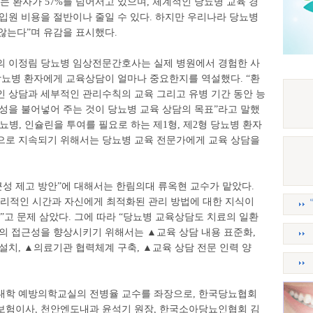
는 환자가 57%를 넘어서고 있으며, 체계적인 당뇨병 교육 경
입원 비용을 절반이나 줄일 수 있다. 하지만 우리나라 당뇨병
 않는다”며 유감을 표시했다.
의 이정림 당뇨병 임상전문간호사는 실제 병원에서 경험한 사
당뇨병 환자에게 교육상담이 얼마나 중요한지를 역설했다. “환
인 상담과 세부적인 관리수칙의 교육 그리고 유병 기간 동안 능
성을 불어넣어 주는 것이 당뇨병 교육 상담의 목표”라고 말했
당뇨병, 인슐린을 투여를 필요로 하는 제1형, 제2형 당뇨병 환자
으로 지속되기 위해서는 당뇨병 교육 전문가에게 교육 상담을
근성 제고 방안”에 대해서는 한림의대 류옥현 교수가 맡았다.
물리적인 시간과 자신에게 최적화된 관리 방법에 대한 지식이
고 문제 삼았다. 그에 따라 “당뇨병 교육상담도 치료의 일환
담의 접근성을 향상시키기 위해서는 ▲교육 상담 내용 표준화,
설치, ▲의료기관 협력체계 구축, ▲교육 상담 전문 인력 양
대학 예방의학교실의 전병율 교수를 좌장으로, 한국당뇨협회
보험이사, 천안엔도내과 윤석기 원장, 한국소아당뇨인협회 김