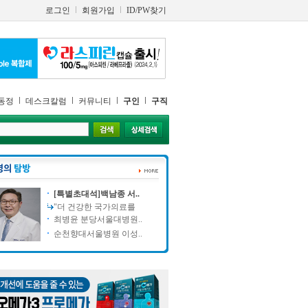
로그인
회원가입
ID/PW찾기
동정
데스크칼럼
커뮤니티
구인
구직
[특별초대석]백남종 서..
"더 건강한 국가의료를
최병윤 분당서울대병원..
순천향대서울병원 이성..