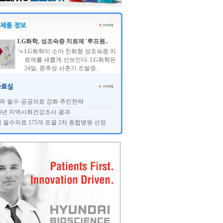
LG화학, 성조숙증 치료제 '루프원..
LG화학이 소아 친화형 성조숙증 치
료제를 새롭게 선보인다. LG화학은
24일, 중추성 사춘기 조발증..
역·필수·공공의료 강화 추진전략
25년 지역사회건강조사 결과
 필수의료 175개 포괄 2차 종합병원 선정