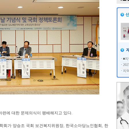
■지
20
지역
마련에 대한 문제의식이 팽배해지고 있다.
뇨병학회가 양승조 국회 보건복지위원장, 한국소아당뇨인협회, 한