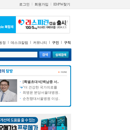
로그인
회원가입
ID/PW찾기
동정
데스크칼럼
커뮤니티
구인
구직
[특별초대석]백남종 서..
"더 건강한 국가의료를
최병윤 분당서울대병원..
순천향대서울병원 이성..