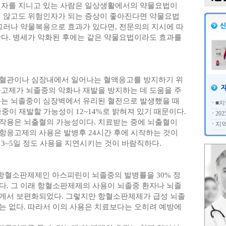
인자를 지니고 있는 사람은 일상생활에서의 약물요법이
지 않고도 위험인자가 되는 증상이 좋아진다면 약물요법
 그러나 약물복용으로 효과가 있다면, 전문의의 지시에 따
한다. 병세가 악화된 후에는 같은 약물요법이라도 효과를
 혈관이나 심장내에서 일어나는 혈액응고를 방지하기 위
응고제가 뇌졸중의 악화나 재발을 방지하는 데 도움을 주
우는 뇌졸중이 심장벽에서 유리된 혈전으로 발생했을 때
■지
졸중이 재발할 가능성이 12~14%로 밝혀져 있기 때문이다.
20
작용은 뇌출혈의 가능성이다. 치료받는 중에 뇌출혈이
지역
항응고제의 사용은 발병후 24시간 후에 시작하는 것이
3~5일 정도 사용을 지연시키는 것이 바람직하다.
항혈소판제제인 아스피린이 뇌졸중의 발병률을 30% 정
다. 그 이래 항혈소판제제의 사용이 뇌졸중 환자나 뇌졸
게서 보편화되었다. 그렇지만 항혈소판제제가 급성 뇌졸
는 없다. 따라서 이의 사용은 치료보다는 오히려 예방에