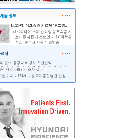
LG화학, 성조숙증 치료제 '루프원..
LG화학이 소아 친화형 성조숙증 치
료제를 새롭게 선보인다. LG화학은
24일, 중추성 사춘기 조발증..
역·필수·공공의료 강화 추진전략
25년 지역사회건강조사 결과
 필수의료 175개 포괄 2차 종합병원 선정