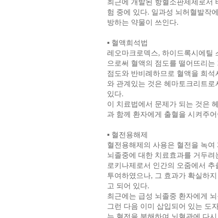
최근에 개발된 항혈소판제제로서 티
험 중에 있다. 일과성 뇌허혈발작
방하는 약물이 쓰인다.
▪ 혈액희석법
레오마크로덱스, 하이드록시에틸 스
으로써 혈액의 점도를 떨어뜨리는 
점도와 반비례하므로 혈액을 희석시
와 관계있는 것은 헤마토크리트로서
있다.
이 치료법에서 문제가 되는 것은 
과 함께 환자에게 출혈을 시켜주어
▪ 혈전용해제
혈전용해제의 사용은 혈전을 녹여 
뇌졸중에 대한 치료효과를 거두려는
로키나제로서 인간의 오줌에서 추출
투여하였으나, 그 효과가 확실하지
고 되어 있다.
최근에는 급성 뇌졸중 환자에게 뇌
그런 다음 이미 삽입되어 있는 도
는 혈전을 분해하여 뇌혈관에 다시 