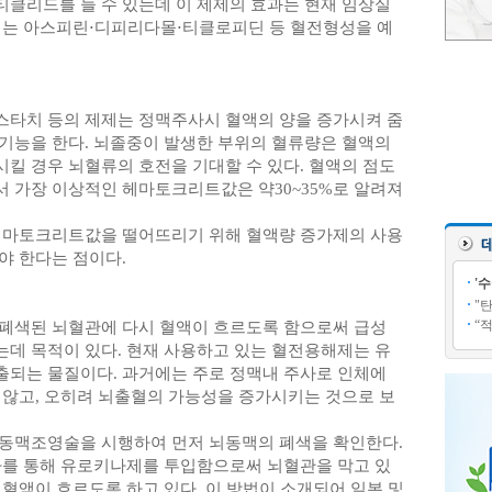
클리드를 들 수 있는데 이 제제의 효과는 현재 임상실
에는 아스피린⋅디피리다몰⋅티클로피딘 등 혈전형성을 예
타치 등의 제제는 정맥주사시 혈액의 양을 증가시켜 줌
기능을 한다. 뇌졸중이 발생한 부위의 혈류량은 혈액의
킬 경우 뇌혈류의 호전을 기대할 수 있다. 혈액의 점도
 가장 이상적인 헤마토크리트값은 약30~35%로 알려져
헤마토크리트값을 떨어뜨리기 위해 혈액량 증가제의 사용
야 한다는 점이다.
'
"
“
폐색된 뇌혈관에 다시 혈액이 흐르도록 함으로써 급성
데 목적이 있다. 현재 사용하고 있는 혈전용해제는 유
되는 물질이다. 과거에는 주로 정맥내 주사로 인체에
 않고, 오히려 뇌출혈의 가능성을 증가시키는 것으로 보
동맥조영술을 시행하여 먼저 뇌동맥의 폐색을 확인한다.
자를 통해 유로키나제를 투입함으로써 뇌혈관을 막고 있
혈액이 흐르도록 하고 있다. 이 방법이 소개되어 일본 및