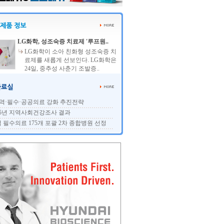
LG화학, 성조숙증 치료제 '루프원..
LG화학이 소아 친화형 성조숙증 치
료제를 새롭게 선보인다. LG화학은
24일, 중추성 사춘기 조발증..
역·필수·공공의료 강화 추진전략
25년 지역사회건강조사 결과
 필수의료 175개 포괄 2차 종합병원 선정