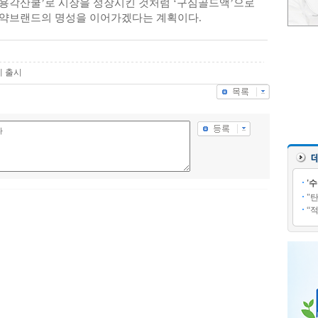
‘용각산쿨’로 시장을 성장시킨 것처럼 ‘구심골드액’으로
생약브랜드의 명성을 이어가겠다는 계획이다.
제 출시
'
"
“