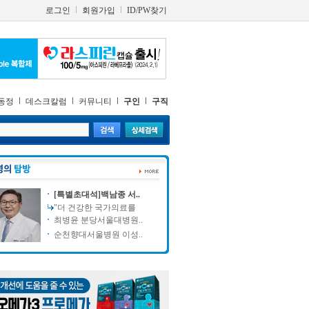
로그인
회원가입
ID/PW찾기
동정
데스크칼럼
커뮤니티
구인
구직
[특별초대석]백남종 서..
"더 건강한 국가의료를
최병윤 분당서울대병원..
순천향대서울병원 이성..