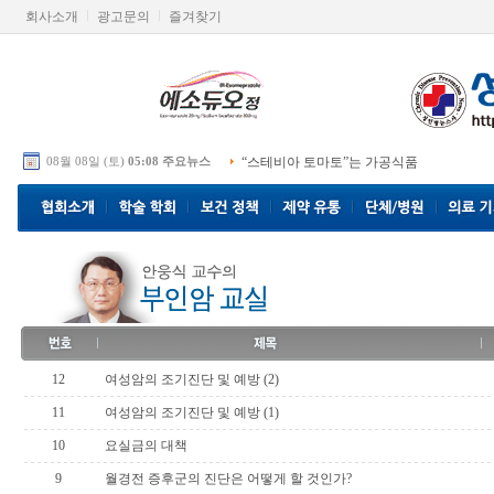
회사소개
광고문의
즐겨찾기
08월 08일 (토)
05:08 주요뉴스
“스테비아 토마토”는 가공식품
12
여성암의 조기진단 및 예방 (2)
11
여성암의 조기진단 및 예방 (1)
10
요실금의 대책
9
월경전 증후군의 진단은 어떻게 할 것인가?