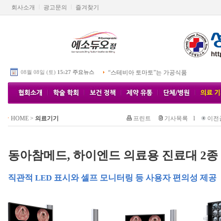
회사소개
광고문의
즐겨찾기
08월 08일 (토)
15:27 주요뉴스
“스테비아 토마토”는 가공식품
HOME
>
의료기기
프린트
기사목록
l
이전
동아참메드, 하이엔드 의료용 진료대 2종
직관적 LED 표시와 셀프 모니터링 등 사용자 편의성 제공