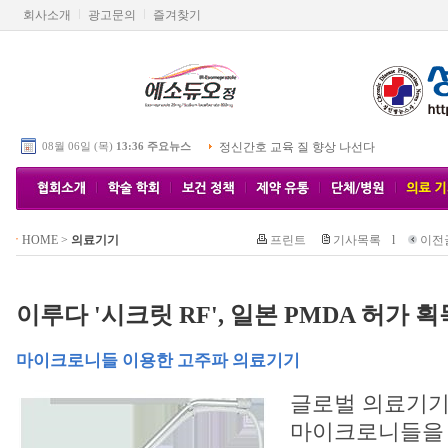
회사소개
광고문의
즐겨찾기
08월 06일 (목)
13:36 주요뉴스
정신간호 교육 질 향상 나선다
HOME
>
의료기기
프린트
기사목록
l
이전
이루다 '시크릿 RF', 일본 PMDA 허가 획
마이크로니들 이용한 고주파 의료기기
글로벌 의료기기
마이크로니들을 