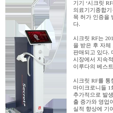
기기 ‘시크릿 RF(S
의료기기종합기구
목 허가 인증을 
다.
시크릿 RF는 20
을 받은 후 자
판매되고 있다. 
시장에서 지속적
이루다의 베스트
시크릿 RF를 
마이크로니들 1
추가적으로 발생
출 증가와 영업
실적 향상에 기여