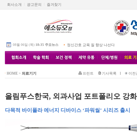
회사소개
광고문의
즐겨찾기
08월 06일 (목)
18:35 주요뉴스
정신간호 교육 질 향상 나선다
HOME
>
의료기기
프린트
기사목록
l
이전
올림푸스한국, 외과사업 포트폴리오 강화
다목적 바이폴라 에너지 디바이스 ‘파워씰’ 시리즈 출시