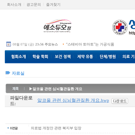
회사소개
광고문의
즐겨찾기
“스테비아 토마토”는 가공식품
08월 07일 (금)
23:56 주요뉴스
자료실
▶알코올 관련 심뇌혈관질환 개요
파일다운로
알코올 관련 심뇌혈관질환 개요.hwp
드:
의료법 개정안 관련 복지부 입장