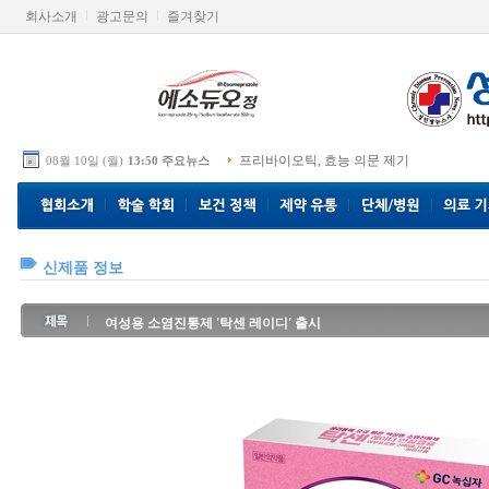
회사소개
광고문의
즐겨찾기
프리바이오틱, 효능 의문 제기
08월 10일 (월)
13:50 주요뉴스
신제품 정보
여성용 소염진통제 '탁센 레이디' 출시