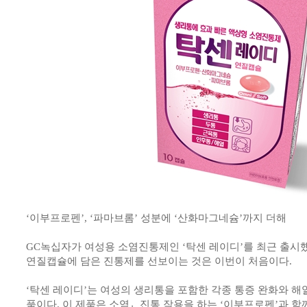
‘이부프로펜’, ‘파마브롬’ 성분에 ‘산화마그네슘’까지 더해
GC녹십자가 여성용 소염진통제인 ‘탁센 레이디’를 최근 출시했
연질캡슐에 담은 진통제를 선보이는 것은 이번이 처음이다.
‘탁센 레이디’는 여성의 생리통을 포함한 각종 통증 완화와 해
품이다. 이 제품은 소염진〮통 작용을 하는 ‘이부프로펜’과 함