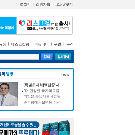
로그인
회원가입
ID/PW찾기
동정
데스크칼럼
커뮤니티
구인
구직
[특별초대석]백남종 서..
"더 건강한 국가의료를
최병윤 분당서울대병원..
순천향대서울병원 이성..