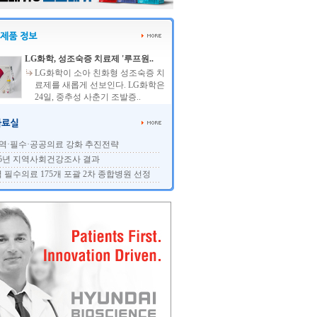
LG화학, 성조숙증 치료제 '루프원..
LG화학이 소아 친화형 성조숙증 치
료제를 새롭게 선보인다. LG화학은
24일, 중추성 사춘기 조발증..
역·필수·공공의료 강화 추진전략
25년 지역사회건강조사 결과
 필수의료 175개 포괄 2차 종합병원 선정