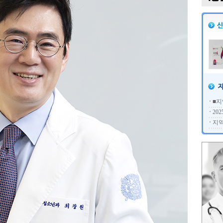
■지
20
지역