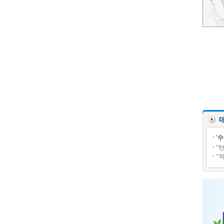
'
"
“