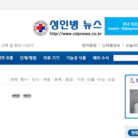
 교육 질 향상 나선다
명의탐방
신제품정보
오늘의
·
·
·
·
·
·
·
·
·
·
전체
행사
인사
부음
화촉
동정
이전
선출
수상
모집