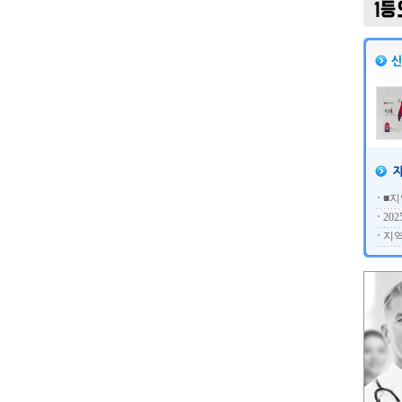
■지
20
지역