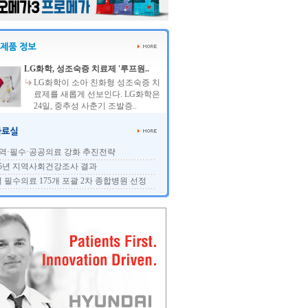
LG화학, 성조숙증 치료제 '루프원..
LG화학이 소아 친화형 성조숙증 치
료제를 새롭게 선보인다. LG화학은
24일, 중추성 사춘기 조발증..
역·필수·공공의료 강화 추진전략
25년 지역사회건강조사 결과
 필수의료 175개 포괄 2차 종합병원 선정