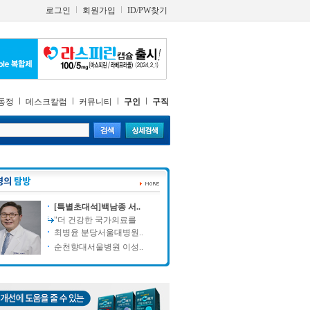
로그인
회원가입
ID/PW찾기
동정
데스크칼럼
커뮤니티
구인
구직
[특별초대석]백남종 서..
"더 건강한 국가의료를
최병윤 분당서울대병원..
순천향대서울병원 이성..