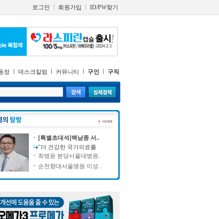
로그인
회원가입
ID/PW찾기
동정
데스크칼럼
커뮤니티
구인
구직
[특별초대석]백남종 서..
"더 건강한 국가의료를
최병윤 분당서울대병원..
순천향대서울병원 이성..