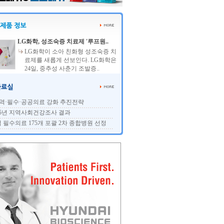
LG화학, 성조숙증 치료제 '루프원..
LG화학이 소아 친화형 성조숙증 치
료제를 새롭게 선보인다. LG화학은
24일, 중추성 사춘기 조발증..
역·필수·공공의료 강화 추진전략
25년 지역사회건강조사 결과
 필수의료 175개 포괄 2차 종합병원 선정