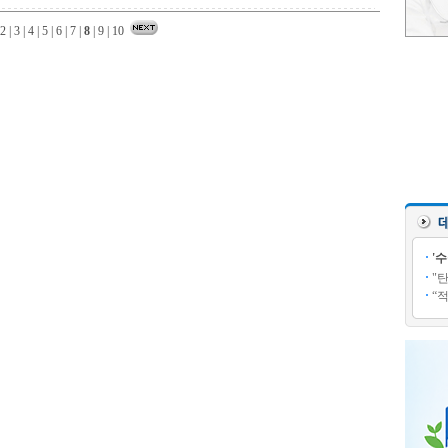
2
|
3
|
4
|
5
|
6
|
7
|
8
|
9
|
10
'
"
“