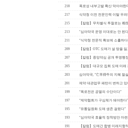
218
폭로성 내부고발 확산 막아야한
217
식약청 이전 전문인력 이탈 우
215
【칼럼】무차별식 투찰로는 相生
213
"심야약국 운영 이대로는 안 된다
211
“식약청 전문직 확보에 소홀하다
209
【칼럼】OTC 도매가 설 땅을 잃
207
【칼럼】중앙약심 공개 투명행정
205
【칼럼】대규모 집회 도매 미래
203
심야약국, “亡羊得牛의 지혜 절실
201
제약 대관업무 패턴이 변하고 있
199
“폭로전은 공멸의 수단이다”
197
“제약협회가 구심체가 돼야한다
195
“유통일원화 도매 생존 걸렸다”
193
“심야약국 효율적 정착방안 마련
191
【칼럼】도매간 합병 미래지향적