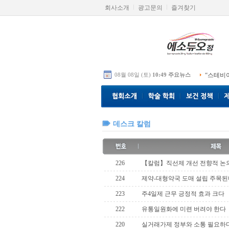
회사소개
광고문의
즐겨찾기
08월 08일 (토)
10:49 주요뉴스
“스테비
데스크 칼럼
226
【칼럼】직선제 개선 전향적 논
224
제약-대형약국 도매 설립 주목된
223
주4일제 근무 긍정적 효과 크다
222
유통일원화에 미련 버려야 한다
220
실거래가제 정부와 소통 필요하