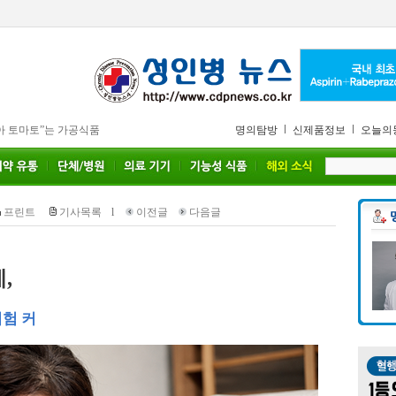
아 토마토”는 가공식품
명의탐방
신제품정보
오늘의
프린트
기사목록
l
이전글
다음글
,
위험 커