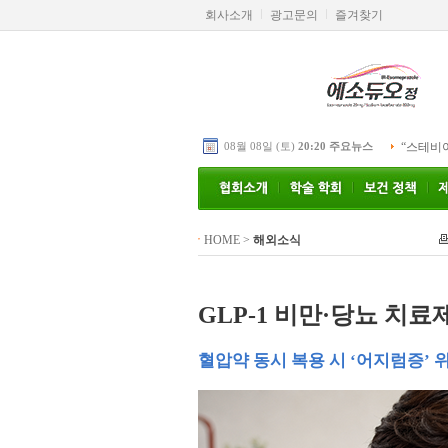
회사소개
광고문의
즐겨찾기
08월 08일 (토)
20:20 주요뉴스
“스테비
HOME
>
해외소식
GLP-1 비만·당뇨 치료제
혈압약 동시 복용 시 ‘어지럼증’ 