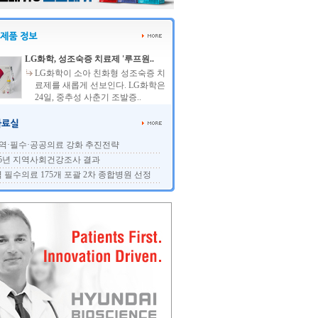
LG화학, 성조숙증 치료제 '루프원..
LG화학이 소아 친화형 성조숙증 치
료제를 새롭게 선보인다. LG화학은
24일, 중추성 사춘기 조발증..
역·필수·공공의료 강화 추진전략
25년 지역사회건강조사 결과
 필수의료 175개 포괄 2차 종합병원 선정