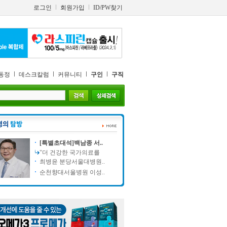
로그인
회원가입
ID/PW찾기
동정
데스크칼럼
커뮤니티
구인
구직
[특별초대석]백남종 서..
"더 건강한 국가의료를
최병윤 분당서울대병원..
순천향대서울병원 이성..