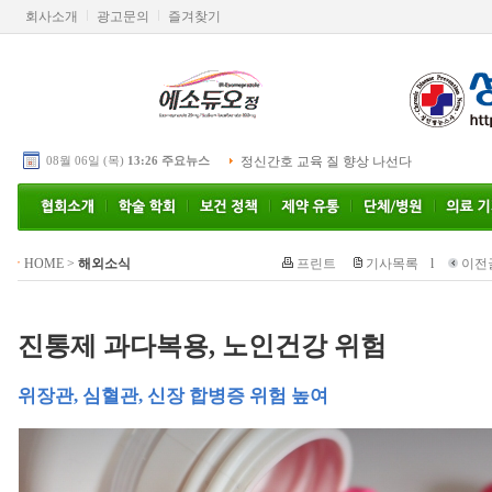
회사소개
광고문의
즐겨찾기
08월 06일 (목)
13:26 주요뉴스
정신간호 교육 질 향상 나선다
HOME
>
해외소식
프린트
기사목록
l
이전
진통제 과다복용, 노인건강 위험
위장관, 심혈관, 신장 합병증 위험 높여