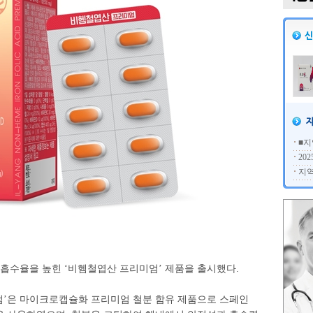
■지
20
지역
수율을 높힌 ‘비헴철엽산 프리미엄’ 제품을 출시했다.
’은 마이크로캡슐화 프리미엄 철분 함유 제품으로 스페인