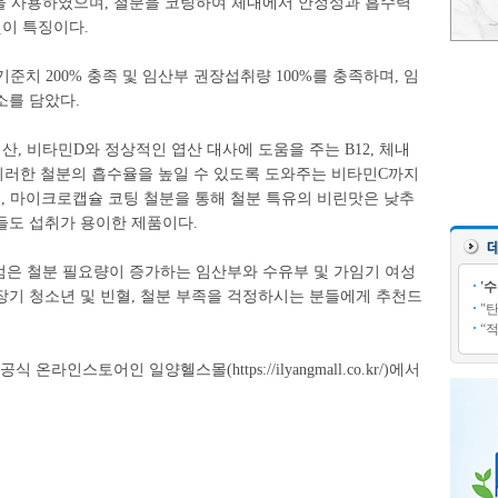
철분을 사용하였으며, 철분을 코팅하여 체내에서 안정성과 흡수력
것이 특징이다.
기준치 200% 충족 및 임산부 권장섭취량 100%를 충족하며, 임
소를 담았다.
산, 비타민D와 정상적인 엽산 대사에 도움을 주는 B12, 체내
러한 철분의 흡수율을 높일 수 있도록 도와주는 비타민C까지
, 마이크로캡슐 코팅 철분을 통해 철분 특유의 비린맛은 낮추
들도 섭취가 용이한 제품이다.
은 철분 필요량이 증가하는 임산부와 수유부 및 가임기 여성
'
장기 청소년 및 빈혈, 철분 부족을 걱정하시는 분들에게 추천드
"
“
라인스토어인 일양헬스몰(https://ilyangmall.co.kr/)에서