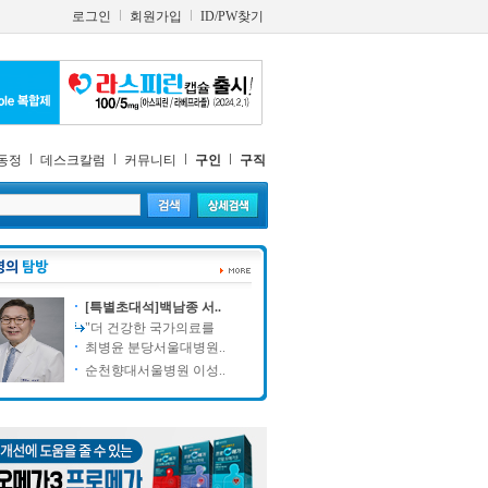
로그인
회원가입
ID/PW찾기
동정
데스크칼럼
커뮤니티
구인
구직
[특별초대석]백남종 서..
"더 건강한 국가의료를
최병윤 분당서울대병원..
순천향대서울병원 이성..