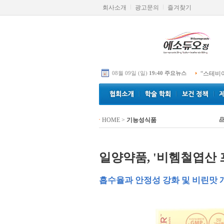
회사소개
광고문의
즐겨찾기
08월 09일 (일)
19:40 주요뉴스
“스테비
HOME
>
기능성식품
일양약품, '비헴철엽산 
흡수율과 안정성 강화 및 비린맛 