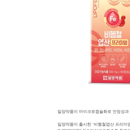
일양약품이 마이크로캡슐화로 안정성과 흡
일양약품이 출시한 ‘비헴철엽산 프리미엄