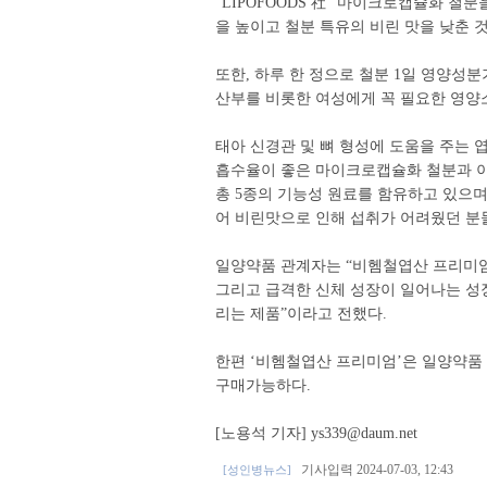
“LIPOFOODS 社” 마이크로캡슐화 
을 높이고 철분 특유의 비린 맛을 낮춘 
또한, 하루 한 정으로 철분 1일 영양성분
산부를 비롯한 여성에게 꼭 필요한 영양
태아 신경관 및 뼈 형성에 도움을 주는 엽
흡수율이 좋은 마이크로캡슐화 철분과 이
총 5종의 기능성 원료를 함유하고 있으며
어 비린맛으로 인해 섭취가 어려웠던 분
일양약품 관계자는 “비헴철엽산 프리미엄
그리고 급격한 신체 성장이 일어나는 성
리는 제품”이라고 전했다.
한편 ‘비헴철엽산 프리미엄’은 일양약품 공식 온
구매가능하다.
[노용석 기자] ys339@daum.net
기사입력 2024-07-03, 12:43
[성인병뉴스]