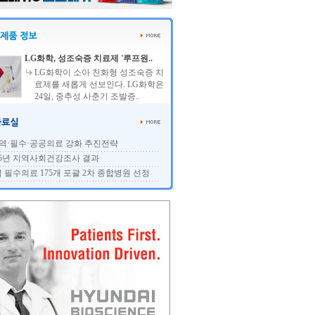
LG화학, 성조숙증 치료제 '루프원..
LG화학이 소아 친화형 성조숙증 치
료제를 새롭게 선보인다. LG화학은
24일, 중추성 사춘기 조발증..
역·필수·공공의료 강화 추진전략
25년 지역사회건강조사 결과
 필수의료 175개 포괄 2차 종합병원 선정