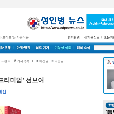
아 토마토”는 가공식품
명의탐방
신제품정보
오늘의
프린트
기사목록
l
이전글
다음글
프리미엄’ 선보여
개선