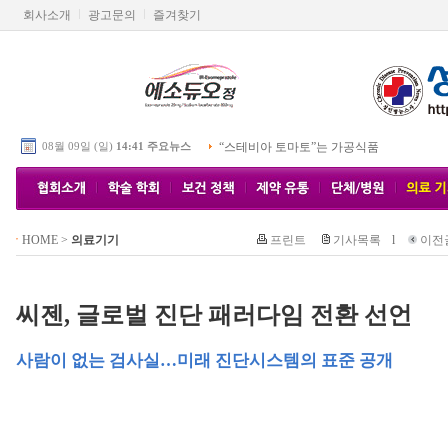
회사소개
광고문의
즐겨찾기
08월 09일 (일)
14:41 주요뉴스
“스테비아 토마토”는 가공식품
HOME
>
의료기기
프린트
기사목록
l
이전
씨젠, 글로벌 진단 패러다임 전환 선언
사람이 없는 검사실…미래 진단시스템의 표준 공개