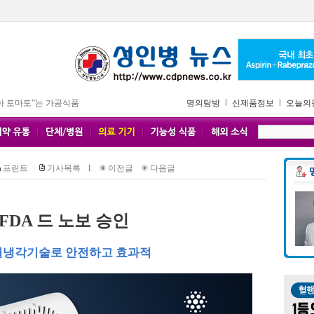
아 토마토”는 가공식품
명의탐방
신제품정보
오늘의
프린트
기사목록
l
이전글
다음글
FDA 드 노보 승인
밀냉각기술로 안전하고 효과적