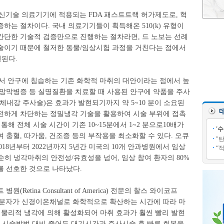
 신기술 의료기기에 적용되는 FDA 패스트트랙 허가제도로, 혁
하는 절차이다. 국내 의료기기들이 획득해온 510(k) 유형이
간단한 기술적 검증만으로 진행하는 절차라면, 드 노보는 선례
술이기 때문에 철저한 동물/임상시험 과정을 거친다는 점에서
비견된다.
에서 안구에 침습하는 기존 화학적 마취의 대안이라는 점에서 높
뇨망막병증 등 실명질환을 치료할 때 사용된 안구에 약품을 주사
ction, 유리체내강 주사술)은 효과가 발현되기까지 약 5~10 분이 소요된
전하게 차단하는 정밀냉각 기술을 활용하여 시술 부위에 접촉
통해 전체 시술 시간이 기존 10~15분에서 1~2 분으로10배가
'
 충혈, 따가움, 건조증 등의 부작용을 최소화할 수 있다. 오큐
"
18년부터 2022년까지 5년간 미국의 10개 안과병원에서 임상
“
단순히 냉각마취의 안전성/유효성을 넘어, 임상 참여 환자의 80%
를 선호한 것으로 나타났다.
etina Consultant of America) 전문의 찰스 와이코프
적 마취는 분자가 신경이온채널로 화학적으로 확산하는 시간에 따라 마
 물리적 냉각에 의해 활성화되어 마취 효과가 훨씬 빨리 발현
기존 시술방법 대비 줄어든 대기시간과 주사시술 후 빠른 회복을