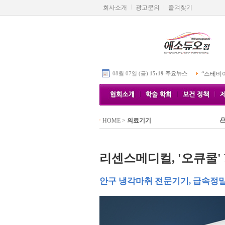
회사소개
광고문의
즐겨찾기
08월 07일 (금)
15:19 주요뉴스
“스테비
HOME
>
의료기기
리센스메디컬, '오큐쿨' 
안구 냉각마취 전문기기, 급속정