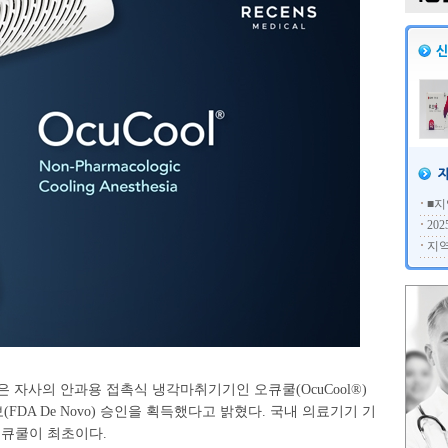
■지
20
지역
자사의 안과용 접촉식 냉각마취기기인 오큐쿨(OcuCool®)
(FDA De Novo) 승인을 획득했다고 밝혔다. 국내 의료기기 기
오큐쿨이 최초이다.