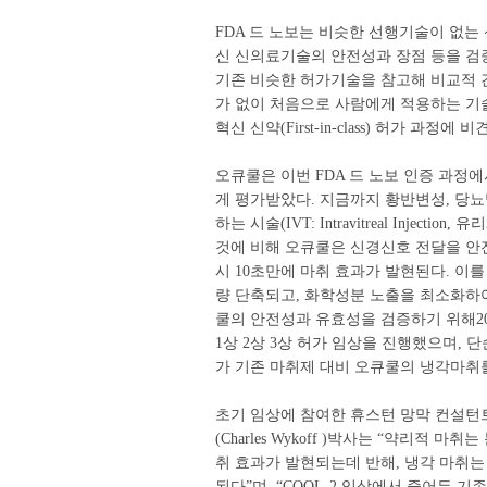
FDA 드 노보는 비슷한 선행기술이 없는
신 신의료기술의 안전성과 장점 등을 검증
기존 비슷한 허가기술을 참고해 비교적 
가 없이 처음으로 사람에게 적용하는 기
혁신 신약(First-in-class) 허가 과정에 
오큐쿨은 이번 FDA 드 노보 인증 과정
게 평가받았다. 지금까지 황반변성, 당
하는 시술(IVT: Intravitreal Inje
것에 비해 오큐쿨은 신경신호 전달을 안
시 10초만에 마취 효과가 발현된다. 이를 
량 단축되고, 화학성분 노출을 최소화하여
쿨의 안전성과 유효성을 검증하기 위해20
1상 2상 3상 허가 임상을 진행했으며, 
가 기존 마취제 대비 오큐쿨의 냉각마취
초기 임상에 참여한 휴스턴 망막 컨설턴트 병원(R
(Charles Wykoff )박사는 “약리
취 효과가 발현되는데 반해, 냉각 마취는
된다”며, “COOL-2 임상에서 줄어든 