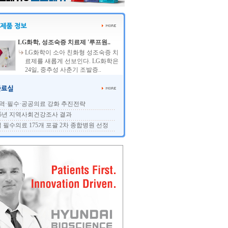
LG화학, 성조숙증 치료제 '루프원..
LG화학이 소아 친화형 성조숙증 치
료제를 새롭게 선보인다. LG화학은
24일, 중추성 사춘기 조발증..
역·필수·공공의료 강화 추진전략
25년 지역사회건강조사 결과
 필수의료 175개 포괄 2차 종합병원 선정