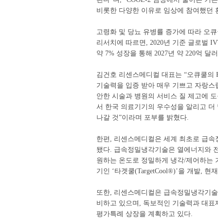
비롯한 다양한 이유로 임상에 참여했던 환
고령화 및 당뇨 유병률 증가에 따라 오큐
리서치에 따르면, 2020년 기준 글로벌 IV
약 7% 성장을 통해 2027년 약 220억 달
김건호 리센스메디컬 대표는 “오큐쿨의 
기술력을 입증 받아 매우 기쁘고 자랑스
안한 시술과 병원의 서비스 질 제고에 
서 한국 의료기기의 우수성을 알리고 더
나갈 것”이라며 포부를 밝혔다.
한편, 리센스메디컬은 세계 최초로 급속
됐다. 급속정밀냉각기술은 열에너지와 전
원하는 온도로 정밀하게 냉각/제어하는 
기인 ‘타겟쿨(TargetCool®)’을 개발,
또한, 리센스메디컬은 급속정밀냉각기술을
비하고 있으며, 독보적인 기술력과 대표
평가특례 상장을 계획하고 있다.