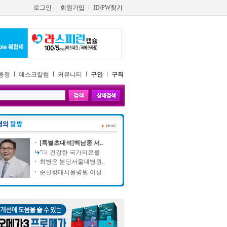
로그인
회원가입
ID/PW찾기
동정
데스크칼럼
커뮤니티
구인
구직
[특별초대석]백남종 서..
"더 건강한 국가의료를
최병윤 분당서울대병원..
순천향대서울병원 이성..