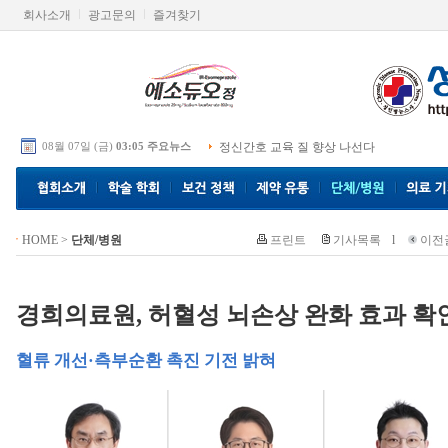
회사소개
광고문의
즐겨찾기
08월 07일 (금)
03:05 주요뉴스
정신간호 교육 질 향상 나선다
HOME
>
단체/병원
프린트
기사목록
l
이전
경희의료원, 허혈성 뇌손상 완화 효과 확
혈류 개선·측부순환 촉진 기전 밝혀