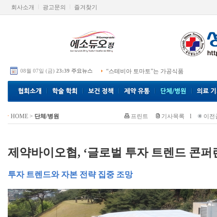
회사소개
광고문의
즐겨찾기
08월 07일 (금)
23:39 주요뉴스
“스테비아 토마토”는 가공식품
HOME
>
단체/병원
프린트
기사목록
l
이전
제약바이오협, ‘글로벌 투자 트렌드 콘퍼
투자 트렌드와 자본 전략 집중 조망