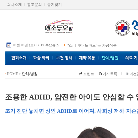
회사소개
광고문의
즐겨찾기
08월 08일 (토)
07:19 주요뉴스
“스테비아 토마토”는 가공식품
HOME
>
단체/병원
프린트
기사목록
l
이전
조용한 ADHD, 얌전한 아이도 안심할 수
조기 진단 놓치면 성인 ADHD로 이어져, 사회성 저하·자