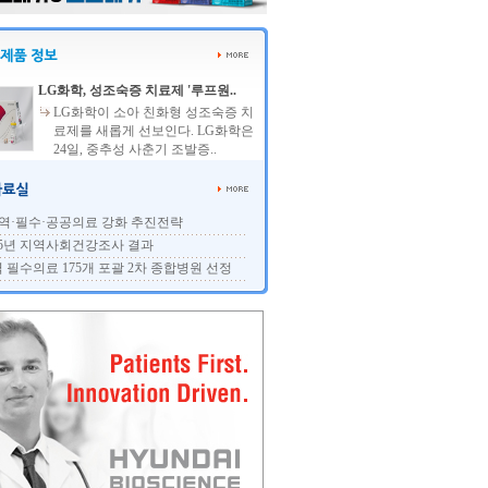
LG화학, 성조숙증 치료제 '루프원..
LG화학이 소아 친화형 성조숙증 치
료제를 새롭게 선보인다. LG화학은
24일, 중추성 사춘기 조발증..
역·필수·공공의료 강화 추진전략
25년 지역사회건강조사 결과
 필수의료 175개 포괄 2차 종합병원 선정