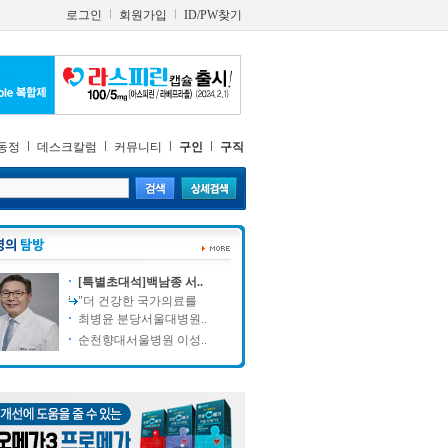
로그인
회원가입
ID/PW찾기
동정
데스크칼럼
커뮤니티
구인
구직
[특별초대석]백남종 서..
"더 건강한 국가의료를
최병윤 분당서울대병원..
순천향대서울병원 이성..