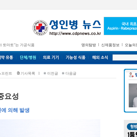
아 토마토”는 가공식품
명의탐방
신제품정보
오늘의
프린트
기사목록
l
이전글
다음글
 중요성
에 의해 발생