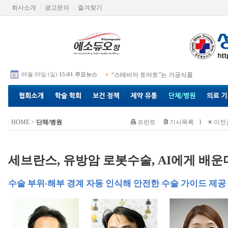
회사소개
광고문의
즐겨찾기
08월 09일 (일)
15:01 주요뉴스
“스테비아 토마토”는 가공식품
HOME
>
단체/병원
프린트
기사목록
l
이전
세브란스, 유방암 로봇수술, AI에게 배운
수술 부위‧해부 경계 자동 인식해 안전한 수술 가이드 제공