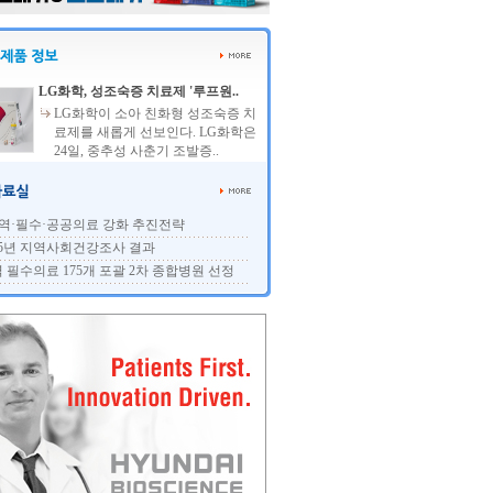
LG화학, 성조숙증 치료제 '루프원..
LG화학이 소아 친화형 성조숙증 치
료제를 새롭게 선보인다. LG화학은
24일, 중추성 사춘기 조발증..
역·필수·공공의료 강화 추진전략
25년 지역사회건강조사 결과
 필수의료 175개 포괄 2차 종합병원 선정