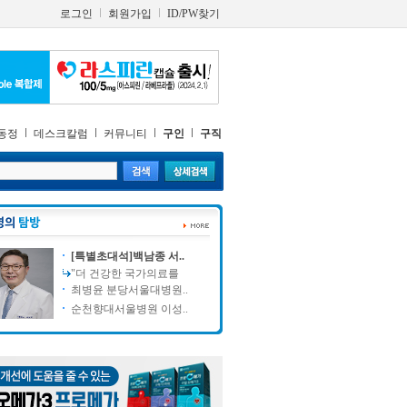
로그인
회원가입
ID/PW찾기
동정
데스크칼럼
커뮤니티
구인
구직
[특별초대석]백남종 서..
"더 건강한 국가의료를
최병윤 분당서울대병원..
순천향대서울병원 이성..