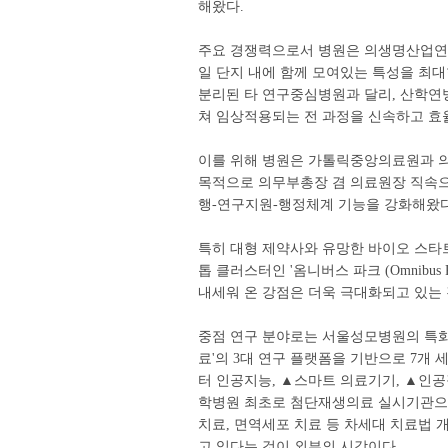
해왔다.
주요 경쟁력으로서 병원은 의생명산업연구
일 단지 내에 함께 모여있는 특성을 최
분리된 타 연구중심병원과 달리, 산학연
쳐 임상적용되는 전 과정을 신속하고 효
이를 위해 병원은 가톨릭중앙의료원과 
목적으로 의무부총장 겸 의료원장 직속으
행-연구지원-행정체계 기능을 강화해왔다
특히 대형 제약사와 유망한 바이오 스타
톱 클러스터인 '옴니버스 파크 (Omnibus
내세워 온 강점은 더욱 극대화되고 있는 
중점 연구 분야로는 서울성모병원의 특화 분
료'의 3대 연구 플랫폼을 기반으로 7개 
터 인공지능, ▲스마트 의료기기, ▲인공
학병원 최초로 첨단재생의료 실시기관으
치료, 면역세포 치료 등 차세대 치료법 
고 있다는 것이 외부의 시각이다.