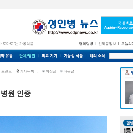
아 토마토”는 가공식품
명의탐방
신제품정보
오늘의
프린트
기사목록
l
이전글
다음글
병원 인증