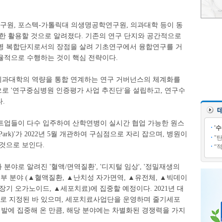
원, 포스텍-가톨릭대 의생명공학연구원, 의과대학 등이 동
대한 활용할 것으로 알려졌다. 기존의 연구 단지와 공간적으로
병 복합단지로서의 장점을 살려 기초연구에서 융합연구를 거
율적으로 수행하는 것이 핵심 전략이다.
의과대학의 역량을 통합 연계하는 연구 거버넌스의 체계화를
로 '연구중심병원 인증평가 사업 추진단'을 설립하고, 연구수
.
트업들이 다수 입주하여 산학연병이 실시간 협업 가능한 원스
'
 Park)'가 2022년 5월 개관하여 구심점으로 자리 잡으며, 병원이
"
것으로 보인다.
“
야로 알려진 '혈액/면역질환', '디지털 임상', '정밀재생의
세부 분야 (▲혈액질환, ▲난치성 자가면역, ▲유전체, ▲빅데이
장기 오가노이드, ▲세포치료)에 집중할 예정이다. 2021년 대
로 지정된 바 있으며, 세포치료사업단을 운영하며 줄기세포
개발에 집중해 온 만큼, 해당 분야에는 차별화된 경쟁력을 가지