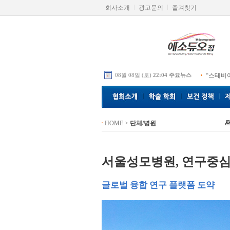
회사소개
광고문의
즐겨찾기
08월 08일 (토)
22:04 주요뉴스
“스테비
HOME
>
단체/병원
서울성모병원, 연구중심
글로벌 융합 연구 플랫폼 도약