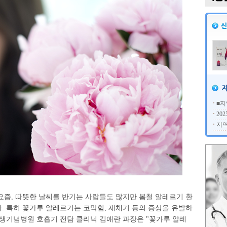
■지
20
지역
요즘, 따뜻한 날씨를 반기는 사람들도 많지만 봄철 알레르기 환
. 특히 꽃가루 알레르기는 코막힘, 재채기 등의 증상을 유발하
봉생기념병원 호흡기 전담 클리닉 김애란 과장은 "꽃가루 알레