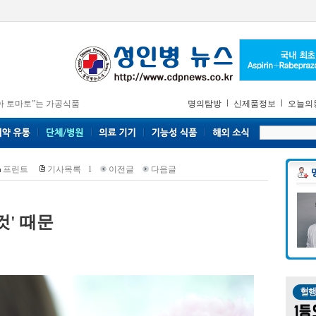
아 토마토”는 가공식품
명의탐방
신제품정보
오늘의
프린트
기사목록
l
이전글
다음글
것' 때문