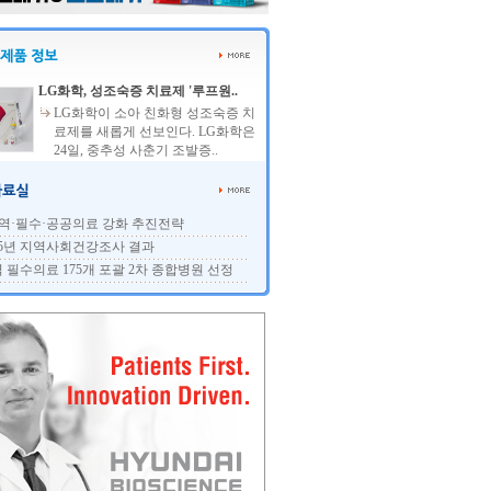
LG화학, 성조숙증 치료제 '루프원..
LG화학이 소아 친화형 성조숙증 치
료제를 새롭게 선보인다. LG화학은
24일, 중추성 사춘기 조발증..
역·필수·공공의료 강화 추진전략
25년 지역사회건강조사 결과
 필수의료 175개 포괄 2차 종합병원 선정