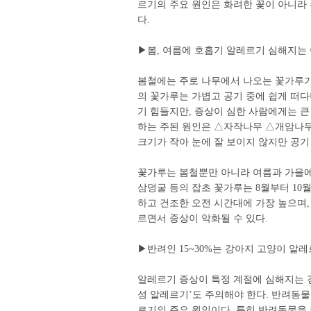
르기의 주요 원인은 화려한 꽃이 아니라
다.
▶봄, 여름에 호흡기 알레르기 심해지는
봄철에는 주로 나무에서 나오는 꽃가루가 
의 꽃가루는 가볍고 공기 중에 쉽게 떠
기 힘들지만, 증상이 심한 사람에게는 큰
하는 주된 원인은 △자작나무 △개암나무
크기가 작아 눈에 잘 보이지 않지만 공기
꽃가루는 봄철뿐만 아니라 여름과 가을에
삼덩굴 등의 잡초 꽃가루는 8월부터 10
하고 건조한 오전 시간대에 가장 높으며,
르면서 증상이 악화될 수 있다.
▶반려인 15~30%는 강아지 고양이 알
알레르기 증상이 특정 계절에 심해지는 경
성 알레르기’도 주의해야 한다. 반려동물
르기의 주요 원인이다. 특히 반려동물을