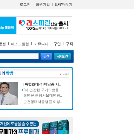
로그인
회원가입
ID/PW찾기
동정
데스크칼럼
커뮤니티
구인
구직
[특별초대석]백남종 서..
"더 건강한 국가의료를
최병윤 분당서울대병원..
순천향대서울병원 이성..