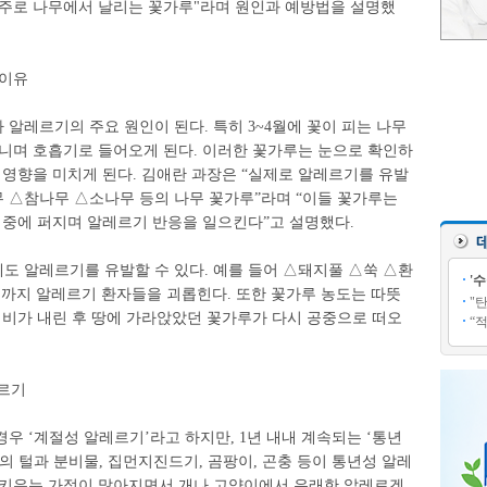
 주로 나무에서 날리는 꽃가루"라며 원인과 예방법을 설명했
 이유
알레르기의 주요 원인이 된다. 특히 3~4월에 꽃이 피는 나무
다니며 호흡기로 들어오게 된다. 이러한 꽃가루는 눈으로 확인하
 영향을 미치게 된다. 김애란 과장은 “실제로 알레르기를 유발
 △참나무 △소나무 등의 나무 꽃가루”라며 “이들 꽃가루는
 중에 퍼지며 알레르기 반응을 일으킨다”고 설명했다.
도 알레르기를 유발할 수 있다. 예를 들어 △돼지풀 △쑥 △환
'
월까지 알레르기 환자들을 괴롭힌다. 또한 꽃가루 농도는 따뜻
"
 비가 내린 후 땅에 가라앉았던 꽃가루가 다시 공중으로 떠오
“
레르기
우 ‘계절성 알레르기’라고 하지만, 1년 내내 계속되는 ‘통년
의 털과 분비물, 집먼지진드기, 곰팡이, 곤충 등이 통년성 알레
 키우는 가정이 많아지면서 개나 고양이에서 유래한 알레르겐