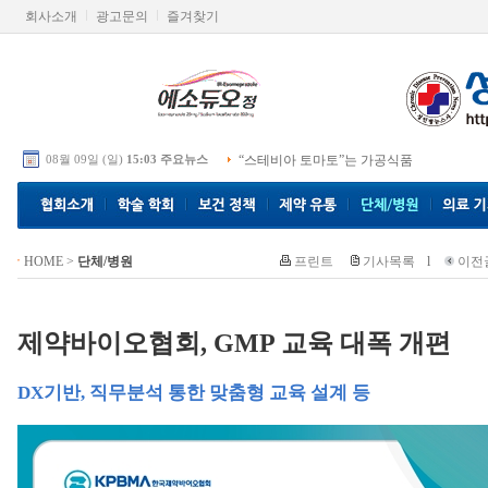
회사소개
광고문의
즐겨찾기
08월 09일 (일)
15:03 주요뉴스
“스테비아 토마토”는 가공식품
HOME
>
단체/병원
프린트
기사목록
l
이전
제약바이오협회, GMP 교육 대폭 개편
DX기반, 직무분석 통한 맞춤형 교육 설계 등