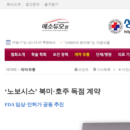
회사소개
광고문의
즐겨찾기
08월 07일 (금)
21:15 주요뉴스
“스테비아 토마토”는 가공식품
HOME
>
제약/유통
프린트
기사목록
l
이전
‘노보시스’ 북미·호주 독점 계약
FDA 임상·인허가 공동 추진