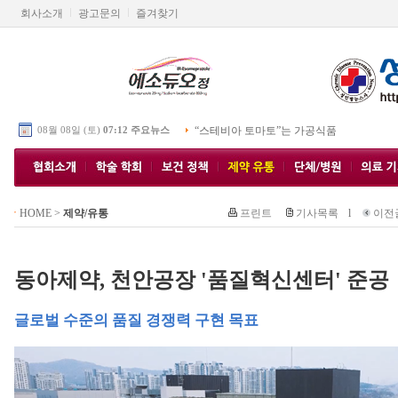
회사소개
광고문의
즐겨찾기
08월 08일 (토)
07:12 주요뉴스
“스테비아 토마토”는 가공식품
HOME
>
제약/유통
프린트
기사목록
l
이전
동아제약, 천안공장 '품질혁신센터' 준공
글로벌 수준의 품질 경쟁력 구현 목표