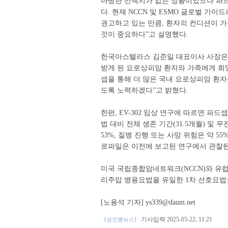
마땅한 선택지가 없는 상황이었으나 파드
다. 현재 NCCN 및 ESMO 글로벌 
권고하고 있는 만큼, 환자의 컨디션이 가
것이 중요하다”고 설명했다.
한국아스텔라스 김준일 대표이사 사장은 “
받게 된 요로상피암 환자와 가족에게 희
셉을 통해 더 많은 국내 요로상피암 환자
도록 노력하겠다”고 밝혔다.
한편, EV-302 임상 연구에 따르면 
법 대비 전체 생존 기간(31.5개월) 및 무
53%, 질병 진행 또는 사망 위험은 약 5
로파일은 이전에 보고된 연구에서 관찰된
미국 국립종합암네트워크(NCCN)와 유
리주맙 병용요법을 유일한 1차 선호요법
[노용석 기자] ys339@daum.net
기사입력 2025-05-22, 11:21
[성인병뉴스]