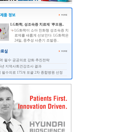
LG화학, 성조숙증 치료제 '루프원..
LG화학이 소아 친화형 성조숙증 치
료제를 새롭게 선보인다. LG화학은
24일, 중추성 사춘기 조발증..
역·필수·공공의료 강화 추진전략
25년 지역사회건강조사 결과
 필수의료 175개 포괄 2차 종합병원 선정