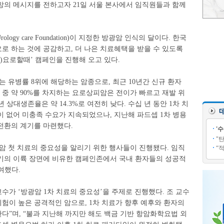
망의 메시지를 전하고자 21일 서울 본사에서 임직원들과 함께
ogy care Foundation)이 지정한 방광암 인식의 달이다. 한국
로 하는 것에 공감하고, 더 나은 치료혜택을 받을 수 있도록
)요로할때’ 캠페인을 진행해 오고 있다.
는 유병률 8위에 해당하는 암종으로, 최근 10년간 신규 환자
암 중 약 90%를 차지하는 요로상피암은 전이가 빠르고 재발 위
 상대생존율은 약 14.3%로 여전히 낮다. 수십 년 동안 1차 치
 없어 미충족 수요가 지속되었으나, 지난해 파드셉 1차 병용
전환의 계기를 마련했다.
'
"
주제로 방광암 첫 치료의 중요성을 알리기 위한 행사들이 진행됐다. 임직
“
기의 이륙 장면에 비유한 캠페인존에서 국내 환자들의 성공적
여했다.
가 ‘방광암 1차 치료의 중요성’을 주제로 진행했다. 조 교수
위험이 높은 공격적인 암으로, 1차 치료가 향후 예후와 환자의
”며, “불과 지난해 까지만 해도 백금 기반 항암화학요법 외