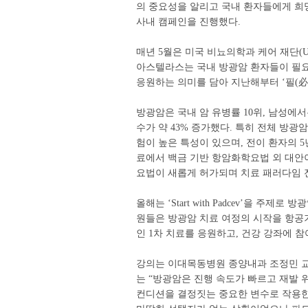
의 중요성을 알리고 국내 환자들에게 희
사내 캠페인을 진행했다.
매년 5월은 미국 비뇨의학과 케어 재단(Urol
아스텔라스는 국내 방광암 환자들이 필요
응원하는 의미를 담아 지난해부터 ‘필(必
방광암은 국내 암 유병률 10위, 남성에서
수가 약 43% 증가했다. 특히 전체 방광
험이 높은 특성이 있으며, 전이 환자의 5년
료에서 백금 기반 항암화학요법 외 대안이
요법이 새롭게 허가되며 치료 패러다임 
올해는 ‘Start with Padcev’을 
원들은 방광암 치료 여정의 시작을 항공
인 1차 치료를 응원하고, 건강 강좌에 참
강의는 이대목동병원 종양내과 조정민 교수
는 “방광암은 진행 속도가 빠르고 재발 
컨디션을 결정짓는 중요한 변수로 작용한다