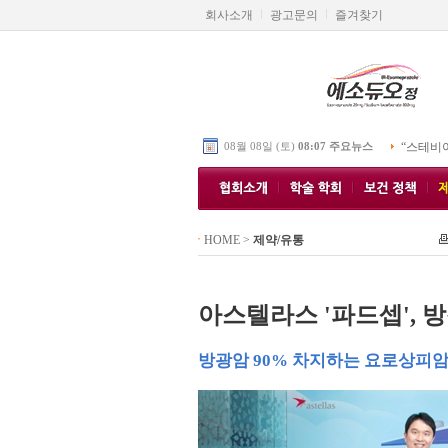
회사소개
광고문의
즐겨찾기
08월 08일 (토)
08:07 주요뉴스
“스테비
HOME
>
제약/유통
아스텔라스 '파드셉', 
방광암 90% 차지하는 요로상피암