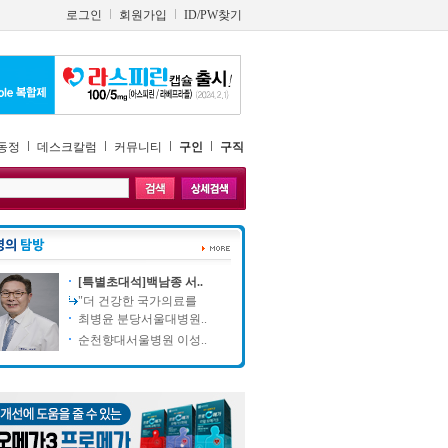
로그인
회원가입
ID/PW찾기
동정
데스크칼럼
커뮤니티
구인
구직
[특별초대석]백남종 서..
"더 건강한 국가의료를
최병윤 분당서울대병원..
순천향대서울병원 이성..