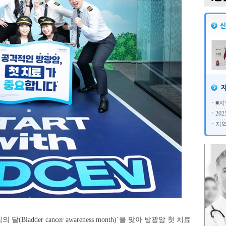
■지
20
지역
adder cancer awareness month)’을 맞아 방광암 첫 치료