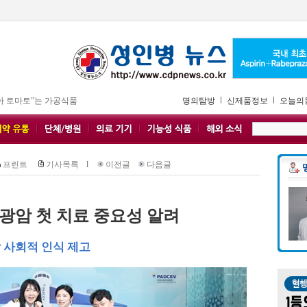
아 토마토”는 가공식품
명의탐방
신제품정보
오늘의
프린트
기사목록
l
이전글
다음글
방광암 첫 치료 중요성 알려
 사회적 인식 제고