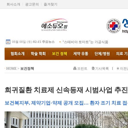
회사소개
광고문의
즐겨찾기
08월 08일 (토)
02:15 주요뉴스
“스테비아 토마토”는 가공식품
HOME
>
보건정책
프린트
기사목록
l
이전
희귀질환 치료제 신속등재 시범사업 추진
보건복지부, 제약기업·약제 공개 모집… 환자 조기 치료 접